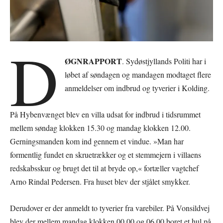
D
ØGNRAPPORT
. Sydøstjyllands Politi har i
løbet af søndagen og mandagen modtaget flere
anmeldelser om indbrud og tyverier i Kolding.
På Hybenvænget blev en villa udsat for indbrud i tidsrummet
mellem søndag klokken 15.30 og mandag klokken 12.00.
Gerningsmanden kom ind gennem et vindue. »Man har
formentlig fundet en skruetrækker og et stemmejern i villaens
redskabsskur og brugt det til at bryde op,« fortæller vagtchef
Arno Rindal Pedersen. Fra huset blev der stjålet smykker.
Derudover er der anmeldt to tyverier fra varebiler. På Vonsildvej
blev der mellem mandag klokken 00.00 og 06.00 boret et hul på