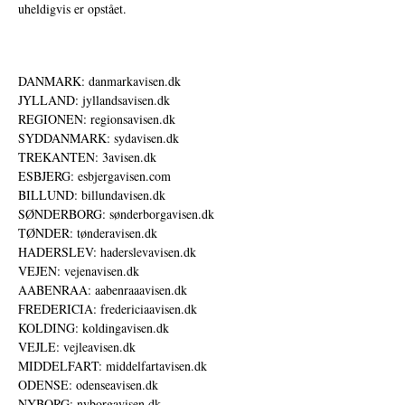
uheldigvis er opstået.
DANMARK: danmarkavisen.dk
JYLLAND: jyllandsavisen.dk
REGIONEN: regionsavisen.dk
SYDDANMARK: sydavisen.dk
TREKANTEN: 3avisen.dk
ESBJERG: esbjergavisen.com
BILLUND: billundavisen.dk
SØNDERBORG: sønderborgavisen.dk
TØNDER: tønderavisen.dk
HADERSLEV: haderslevavisen.dk
VEJEN: vejenavisen.dk
AABENRAA: aabenraaavisen.dk
FREDERICIA: fredericiaavisen.dk
KOLDING: koldingavisen.dk
VEJLE: vejleavisen.dk
MIDDELFART: middelfartavisen.dk
ODENSE: odenseavisen.dk
NYBORG: nyborgavisen.dk