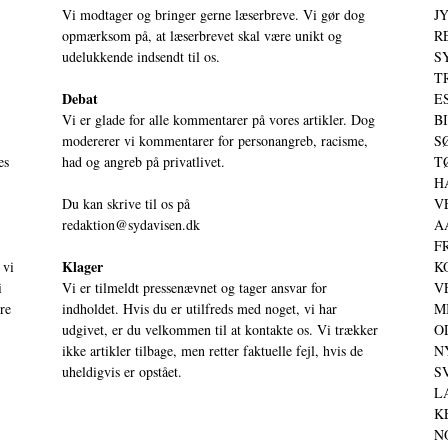
Vi modtager og bringer gerne læserbreve. Vi gør dog
JY
opmærksom på, at læserbrevet skal være unikt og
RE
udelukkende indsendt til os.
S
T
Debat
ES
Vi er glade for alle kommentarer på vores artikler. Dog
BI
modererer vi kommentarer for personangreb, racisme,
SØ
es
had og angreb på privatlivet.
TØ
HA
Du kan skrive til os på
VE
redaktion@sydavisen.dk
AA
FR
Klager
 vi
KO
i
Vi er tilmeldt pressenævnet og tager ansvar for
VE
ere
indholdet. Hvis du er utilfreds med noget, vi har
MI
udgivet, er du velkommen til at kontakte os. Vi trækker
OD
ikke artikler tilbage, men retter faktuelle fejl, hvis de
NY
uheldigvis er opstået.
SV
LA
KE
NO