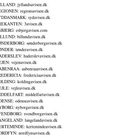
LLAND: jyllandsavisen.dk
GIONEN: regionsavisen.dk
YDDANMARK: sydavisen.dk
REKANTEN: 3avisen.dk
BJERG: esbjergavisen.com
LLUND: billundavisen.dk
NDERBORG: sønderborgavisen.dk
NDER: tønderavisen.dk
DERSLEV: haderslevavisen.dk
JEN: vejenavisen.dk
BENRAA: aabenraaavisen.dk
EDERICIA: fredericiaavisen.dk
LDING: koldingavisen.dk
JLE: vejleavisen.dk
DDELFART: middelfartavisen.dk
ENSE: odenseavisen.dk
BORG: nyborgavisen.dk
ENDBORG: svendborgavisen.dk
NGELAND: langelandavisen.dk
RTEMINDE: kertemindeavisen.dk
RDFYN: nordfynsavisen.dk