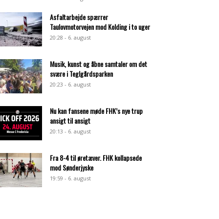
Asfaltarbejde spærrer
Taulovmotorvejen mod Kolding i to uger
20:28 - 6. august
Musik, kunst og åbne samtaler om det
svære i Teglgårdsparken
20:23 - 6. august
Nu kan fansene møde FHK’s nye trup
ansigt til ansigt
20:13 - 6. august
Fra 8-4 til øretæver. FHK kollapsede
mod Sønderjyske
19:59 - 6. august