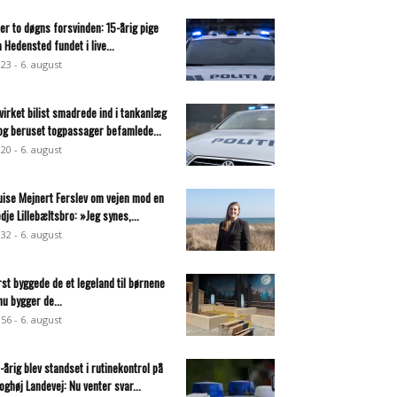
ter to døgns forsvinden: 15-årig pige
a Hedensted fundet i live...
:23 - 6. august
virket bilist smadrede ind i tankanlæg
og beruset togpassager befamlede...
:20 - 6. august
uise Mejnert Ferslev om vejen mod en
edje Lillebæltsbro: »Jeg synes,...
:32 - 6. august
rst byggede de et legeland til børnene
nu bygger de...
:56 - 6. august
-årig blev standset i rutinekontrol på
oghøj Landevej: Nu venter svar...