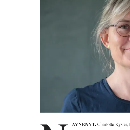
AVNENYT.
Charlotte Kyster,