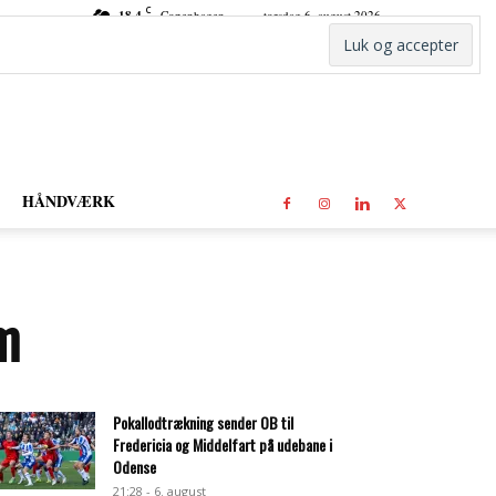
C
18.4
Copenhagen
torsdag 6. august 2026
HÅNDVÆRK
m
Pokallodtrækning sender OB til
Fredericia og Middelfart på udebane i
Odense
21:28 - 6. august