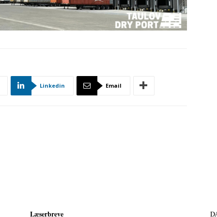
Linkedin
Email
Læserbreve
D