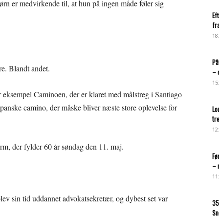
ørn er medvirkende til, at hun på ingen måde føler sig
Ef
fr
18
På
e. Blandt andet.
– 
15
or eksempel Caminoen, der er klaret med målstreg i Santiago
apanske camino, der måske bliver næste store oplevelse for
Lo
tr
12
rm, der fylder 60 år søndag den 11. maj.
Fø
– 
11
ev sin tid uddannet advokatsekretær, og dybest set var
35
Sn