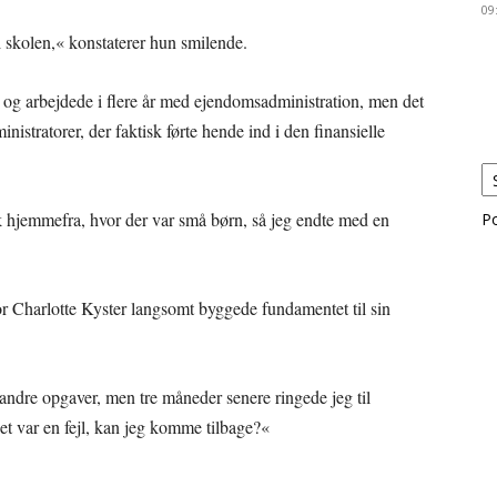
09
i skolen,« konstaterer hun smilende.
g arbejdede i flere år med ejendomsadministration, men det
nistratorer, der faktisk førte hende ind i den finansielle
hjemmefra, hvor der var små børn, så jeg endte med en
P
or Charlotte Kyster langsomt byggede fundamentet til sin
andre opgaver, men tre måneder senere ringede jeg til
t var en fejl, kan jeg komme tilbage?«