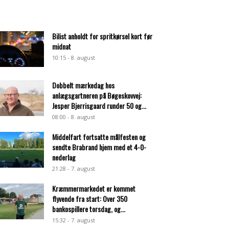
Bilist anholdt for spritkørsel kort før
midnat
10:15 - 8. august
Dobbelt mærkedag hos
anlægsgartneren på Bøgeskovvej:
Jesper Bjerrisgaard runder 50 og...
08:00 - 8. august
Middelfart fortsatte målfesten og
sendte Brabrand hjem med et 4-0-
nederlag
21:28 - 7. august
Kræmmermarkedet er kommet
flyvende fra start: Over 350
bankospillere torsdag, og...
15:32 - 7. august