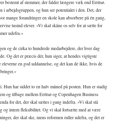
iver bestemt af stemmer, der falder længere væk end Erritsø.
en i arbejdsgruppen, og hun ser potentialet i den. Det, der
vor mange forandringer en skole kan absorbere på én gang,
ise tusind elever. »Vi skal skåne os selv for at sætte for
mmer udefra.«
en og de cirka to hundrede medarbejdere, der hver dag
. Og det er præcis dér, hun siger, at hendes vigtigste
ve eleverne en god uddannelse, og det kan de ikke, hvis de
 bringer.«
n i. Hun har siddet to en halv måned på posten. Hun er stadig
 frem og tilbage mellem Erritsø og Copenhagen Business
da for det, der skal sættes i gang indefra. »Vi skal stå
 og intern fleksibilitet. Og vi skal fortsætte med at være
ninger, der skal ske, mens reformen ruller udefra, og det er