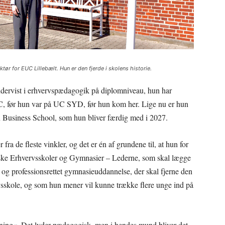
ktør for EUC Lillebælt. Hun er den fjerde i skolens historie.
dervist i erhvervspædagogik på diplomniveau, hun har
, før hun var på UC SYD, før hun kom her. Lige nu er hun
 Business School, som hun bliver færdig med i 2027.
ra de fleste vinkler, og det er én af grundene til, at hun for
anske Erhvervsskoler og Gymnasier – Lederne, som skal lægge
 og professionsrettet gymnasieuddannelse, der skal fjerne den
sskole, og som hun mener vil kunne trække flere unge ind på
ning«. Det lyder pædagogisk, men i hendes mund bliver det