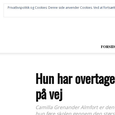
Privatlivspolitik og Cookies: Denne side anvender Cookies. Ved at fortsætt
FORSID
Hun har overtage
på vej
Camilla Grenander Almfort er den f
hun føre skolen gennem den størst