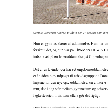
Camilla Grenander Almfort tiltrådte den 27. februar som dire
Hun er gymnasielærer af uddannelse. Hun har un
forsket i det, og hun var på Thy-Mors HF & VUC
indskrevet på en lederuddannelse på Copenhagen
Det er en kvinde, der har set ungdomsuddannelser f
et år siden blev udpeget til arbejdsgruppen i D
linjerne for den nye epx-uddannelse, en erhvervs-
mur, der i dag står mellem gymnasium og erhverv
faglærtevejen, hvis man ellers gør det rigtigt.
Hun bruger udtrykket »virkelighedsnær undervis