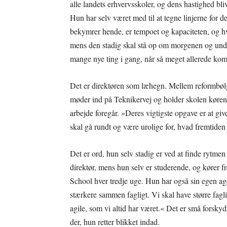
alle landets erhvervsskoler, og dens hastighed bl
Hun har selv været med til at tegne linjerne for d
bekymrer hende, er tempoet og kapaciteten, og h
mens den stadig skal stå op om morgenen og underv
mange nye ting i gang, når så meget allerede ko
Det er direktøren som læhegn. Mellem reformbølg
møder ind på Teknikervej og holder skolen kørende
arbejde foregår. »Deres vigtigste opgave er at gi
skal gå rundt og være urolige for, hvad fremtiden
Det er ord, hun selv stadig er ved at finde rytme
direktør, mens hun selv er studerende, og kører
School hver tredje uge. Hun har også sin egen agen
stærkere sammen fagligt. Vi skal have større faglig
agile, som vi altid har været.« Det er små forskyd
der, hun retter blikket indad.