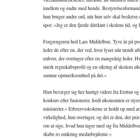
imellem og endte med hende. Bestyrelsesformand
hun bruger andre ord, når hun selv skal beskrive
spor. »Jeg er den fjerde direktør i skolens tid, og
Forgængeren hed Lars Middelboe. Tyve år på posten
leder de efter en, der ved, hvor lyset står tændt a
enhver, der overtager efter en mangeårig leder. 
stærk regnskabsprofil og en sikring af skolens øko
samme opmærksomhed på det.«
Hun bevæger sig her hurtigt videre fra Erritsø og 
konkurs eller fusionerer, fordi økonomien er styret
ministeriet.« Erhvervsskolerne er holdt op med at
virkelighed, hun overtager, og det er den, der præ
om at sige, hvad hun tager med sig fra Middelboe. 
skabe ro omkring medarbejderne.«