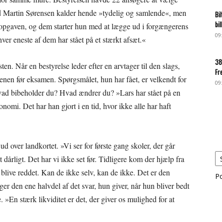
 Martin Sørensen kalder hende »tydelig og samlende«, men
Bi
bi
 opgaven, og dem starter hun med at lægge ud i forgængerens
09
 hver eneste af dem har stået på et stærkt afsæt.«
38
. Når en bestyrelse leder efter en arvtager til den slags,
Fr
ftenen før eksamen. Spørgsmålet, hun har fået, er velkendt for
09
Hvad bibeholder du? Hvad ændrer du? »Lars har stået på en
nomi. Det har han gjort i en tid, hvor ikke alle har haft
ud over landkortet. »Vi ser for første gang skoler, der går
 dårligt. Det har vi ikke set før. Tidligere kom der hjælp fra
 blive reddet. Kan de ikke selv, kan de ikke. Det er den
P
ger den ene halvdel af det svar, hun giver, når hun bliver bedt
»En stærk likviditet er det, der giver os mulighed for at