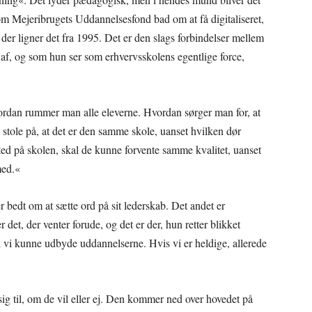
m Mejeribrugets Uddannelsesfond bad om at få digitaliseret,
 der ligner det fra 1995. Det er den slags forbindelser mellem
 af, og som hun ser som erhvervsskolens egentlige force,
Hvordan rummer man alle eleverne. Hvordan sørger man for, at
n stole på, at det er den samme skole, uanset hvilken dør
ted på skolen, skal de kunne forvente samme kvalitet, uanset
med.«
er bedt om at sætte ord på sit lederskab. Det andet er
et, der venter forude, og det er der, hun retter blikket
al vi kunne udbyde uddannelserne. Hvis vi er heldige, allerede
ig til, om de vil eller ej. Den kommer ned over hovedet på