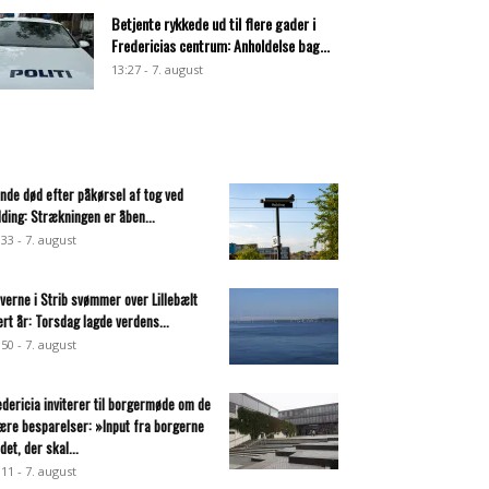
Betjente rykkede ud til flere gader i
Fredericias centrum: Anholdelse bag...
13:27 - 7. august
inde død efter påkørsel af tog ved
lding: Strækningen er åben...
:33 - 7. august
everne i Strib svømmer over Lillebælt
ert år: Torsdag lagde verdens...
:50 - 7. august
edericia inviterer til borgermøde om de
ære besparelser: »Input fra borgerne
det, der skal...
:11 - 7. august