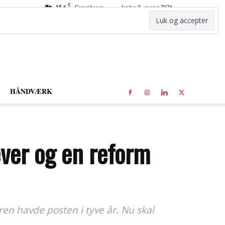
C
15.6
Copenhagen
lørdag 8. august 2026
HÅNDVÆRK
ever og en reform
ren havde posten i tyve år. Nu skal