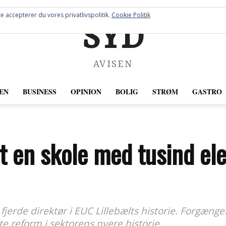
e accepterer du vores privatlivspolitik.
Cookie Politik
SYD
AVISEN
EN
BUSINESS
OPINION
BOLIG
STRØM
GASTRO
t en skole med tusind el
jerde direktør i EUC Lillebælts historie. Forgænge
e reform i sektorens nyere historie.