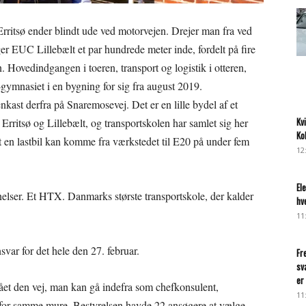
Erritsø ender blindt ude ved motorvejen. Drejer man fra ved
ger EUC Lillebælt et par hundrede meter inde, fordelt på fire
 Hovedindgangen i toeren, transport og logistik i otteren,
gymnasiet i en bygning for sig fra august 2019.
kast derfra på Snaremosevej. Det er en lille bydel af et
Kv
 Erritsø og Lillebælt, og transportskolen har samlet sig her
Ko
 en lastbil kan komme fra værkstedet til E20 på under fem
12
El
elser. Et HTX. Danmarks største transportskole, der kalder
hv
11
var for det hele den 27. februar.
Fr
sv
er 
ået den vej, man kan gå indefra som chefkonsulent,
11
 for samme mure. Bestyrelsen havde 22 ansøgere at vælge