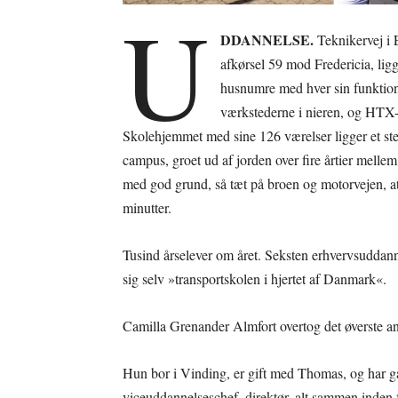
U
DDANNELSE.
Teknikervej i 
afkørsel 59 mod Fredericia, lig
husnumre med hver sin funktion.
værkstederne i nieren, og HTX-
Skolehjemmet med sine 126 værelser ligger et sten
campus, groet ud af jorden over fire årtier mellem
med god grund, så tæt på broen og motorvejen, at
minutter.
Tusind årselever om året. Seksten erhvervsuddann
sig selv »transportskolen i hjertet af Danmark«.
Camilla Grenander Almfort overtog det øverste ans
Hun bor i Vinding, er gift med Thomas, og har g
viceuddannelseschef, direktør, alt sammen inden