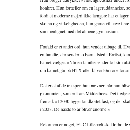
konkret. Hun fortæller om en lageruddannelse, so
fordi et moderne mejeri ikke længere har et lager,
skolen og virkeligheden, hun gerne vil have flere
sammenlignet med det almene gymnasium.
Frafald er et andet ord, hun vender tilbage til. 
en familie, der sender to børn afsted i Erritsø, ka
barnet vælger. »Når en familie sender to børn afs
om barnet går på HTX eller bliver tømrer eller s
Det er et af de tre spor, hun nævner, når hun bliv
økonomien, som er Lars Middelboes. Det tredje er d
fremad. »I 2030 ligger landkortet fast, og der sk
i 2028. De næste to år bliver enorme.«
Reformen er noget, EUC Lillebælt skal forholde s