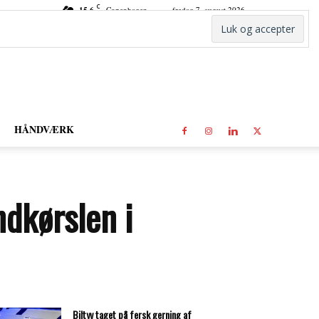
C
15.6
Copenhagen
fredag 7. august 2026
HÅNDVÆRK
ndkørslen i
Biltyv taget på fersk gerning af