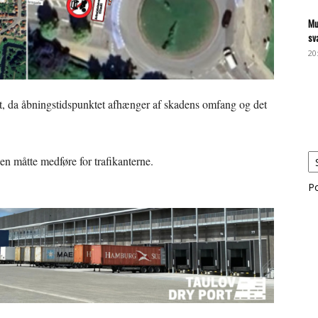
Mu
sv
20
st, da åbningstidspunktet afhænger af skadens omfang og det
n måtte medføre for trafikanterne.
P