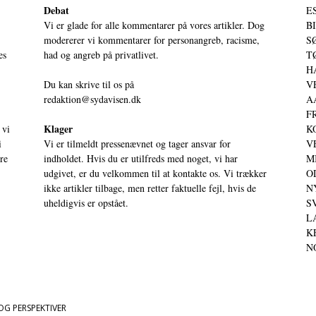
Debat
ES
Vi er glade for alle kommentarer på vores artikler. Dog
BI
modererer vi kommentarer for personangreb, racisme,
SØ
es
had og angreb på privatlivet.
TØ
HA
Du kan skrive til os på
VE
redaktion@sydavisen.dk
AA
FR
Klager
 vi
KO
i
Vi er tilmeldt pressenævnet og tager ansvar for
VE
ere
indholdet. Hvis du er utilfreds med noget, vi har
MI
udgivet, er du velkommen til at kontakte os. Vi trækker
OD
ikke artikler tilbage, men retter faktuelle fejl, hvis de
NY
uheldigvis er opstået.
SV
LA
KE
NO
OG PERSPEKTIVER