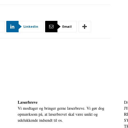
Linkedin
Email
Læserbreve
D
Vi modtager og bringer gerne læserbreve. Vi gør dog
JY
opmærksom på, at læserbrevet skal være unikt og
RE
udelukkende indsendt til os.
S
T