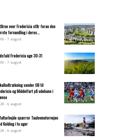
 tårne over Fredericia står foran den
ørste forvandling i deres...
:00 - 7. august
dsfald Fredericia uge 30-31
:00 - 7. august
kallodtrækning sender OB til
edericia og Middelfart på udebane i
ense
:28 - 6. august
faltarbejde spærrer Taulovmotorvejen
d Kolding i to uger
:28 - 6. august