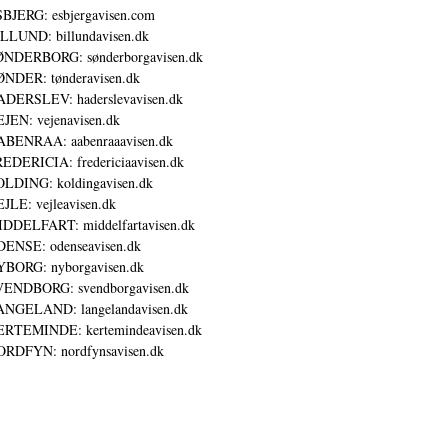
BJERG: esbjergavisen.com
LLUND: billundavisen.dk
NDERBORG: sønderborgavisen.dk
NDER: tønderavisen.dk
DERSLEV: haderslevavisen.dk
JEN: vejenavisen.dk
BENRAA: aabenraaavisen.dk
EDERICIA: fredericiaavisen.dk
LDING: koldingavisen.dk
JLE: vejleavisen.dk
DDELFART: middelfartavisen.dk
ENSE: odenseavisen.dk
BORG: nyborgavisen.dk
ENDBORG: svendborgavisen.dk
NGELAND: langelandavisen.dk
RTEMINDE: kertemindeavisen.dk
RDFYN: nordfynsavisen.dk