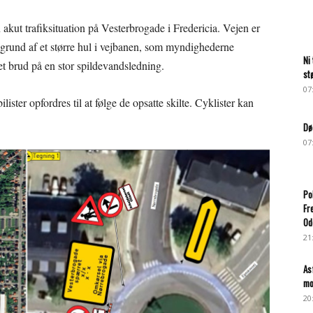
 akut trafiksituation på Vesterbrogade i Fredericia. Vejen er
 grund af et større hul i vejbanen, som myndighederne
Ni
et brud på en stor spildevandsledning.
st
07
ster opfordres til at følge de opsatte skilte. Cyklister kan
Dø
07
Po
Fr
Od
21
As
mo
20