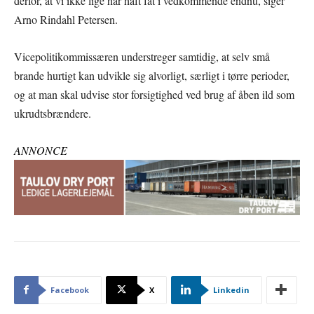
derfor, at vi ikke lige har haft fat i vedkommende endnu, siger
Arno Rindahl Petersen.
Vicepolitikommissæren understreger samtidig, at selv små
brande hurtigt kan udvikle sig alvorligt, særligt i tørre perioder,
og at man skal udvise stor forsigtighed ved brug af åben ild som
ukrudtsbrændere.
ANNONCE
Facebook
X
Linkedin