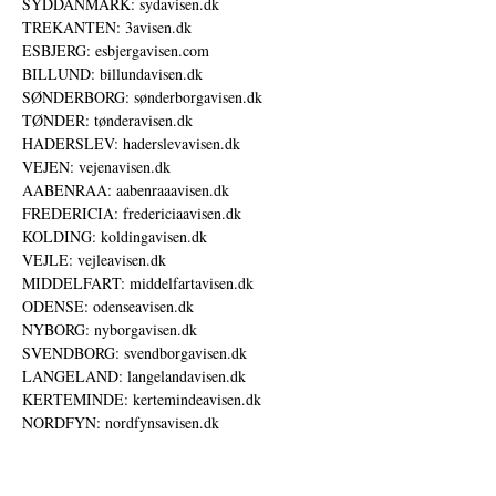
SYDDANMARK: sydavisen.dk
TREKANTEN: 3avisen.dk
ESBJERG: esbjergavisen.com
BILLUND: billundavisen.dk
SØNDERBORG: sønderborgavisen.dk
TØNDER: tønderavisen.dk
HADERSLEV: haderslevavisen.dk
VEJEN: vejenavisen.dk
AABENRAA: aabenraaavisen.dk
FREDERICIA: fredericiaavisen.dk
KOLDING: koldingavisen.dk
VEJLE: vejleavisen.dk
MIDDELFART: middelfartavisen.dk
ODENSE: odenseavisen.dk
NYBORG: nyborgavisen.dk
SVENDBORG: svendborgavisen.dk
LANGELAND: langelandavisen.dk
KERTEMINDE: kertemindeavisen.dk
NORDFYN: nordfynsavisen.dk