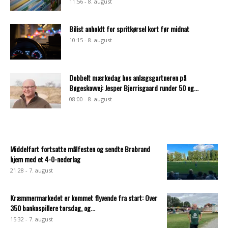
11:56 - 8. august
Bilist anholdt for spritkørsel kort før midnat
10:15 - 8. august
Dobbelt mærkedag hos anlægsgartneren på
Bøgeskovvej: Jesper Bjerrisgaard runder 50 og...
08:00 - 8. august
Middelfart fortsatte målfesten og sendte Brabrand
hjem med et 4-0-nederlag
21:28 - 7. august
Kræmmermarkedet er kommet flyvende fra start: Over
350 bankospillere torsdag, og...
15:32 - 7. august