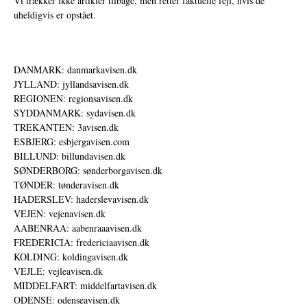
Vi trækker ikke artikler tilbage, men retter faktuelle fejl, hvis de
uheldigvis er opstået.
DANMARK: danmarkavisen.dk
JYLLAND: jyllandsavisen.dk
REGIONEN: regionsavisen.dk
SYDDANMARK: sydavisen.dk
TREKANTEN: 3avisen.dk
ESBJERG: esbjergavisen.com
BILLUND: billundavisen.dk
SØNDERBORG: sønderborgavisen.dk
TØNDER: tønderavisen.dk
HADERSLEV: haderslevavisen.dk
VEJEN: vejenavisen.dk
AABENRAA: aabenraaavisen.dk
FREDERICIA: fredericiaavisen.dk
KOLDING: koldingavisen.dk
VEJLE: vejleavisen.dk
MIDDELFART: middelfartavisen.dk
ODENSE: odenseavisen.dk