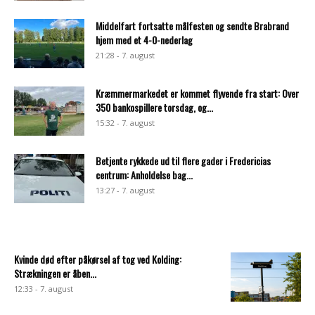
Middelfart fortsatte målfesten og sendte Brabrand
hjem med et 4-0-nederlag
21:28 - 7. august
Kræmmermarkedet er kommet flyvende fra start: Over
350 bankospillere torsdag, og...
15:32 - 7. august
Betjente rykkede ud til flere gader i Fredericias
centrum: Anholdelse bag...
13:27 - 7. august
Kvinde død efter påkørsel af tog ved Kolding:
Strækningen er åben...
12:33 - 7. august