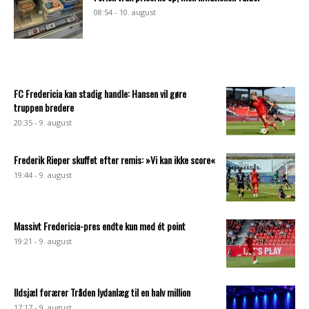
08:54 - 10. august
FC Fredericia kan stadig handle: Hansen vil gøre
truppen bredere
20:35 - 9. august
Frederik Rieper skuffet efter remis: »Vi kan ikke score«
19:44 - 9. august
Massivt Fredericia-pres endte kun med ét point
19:21 - 9. august
Ildsjæl forærer Tråden lydanlæg til en halv million
17:17 - 9. august