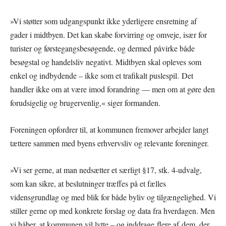
»Vi støtter som udgangspunkt ikke yderligere ensretning af
gader i midtbyen. Det kan skabe forvirring og omveje, især for
turister og førstegangsbesøgende, og dermed påvirke både
besøgstal og handelsliv negativt. Midtbyen skal opleves som
enkel og indbydende – ikke som et trafikalt puslespil. Det
handler ikke om at være imod forandring — men om at gøre den
forudsigelig og brugervenlig,« siger formanden.
Foreningen opfordrer til, at kommunen fremover arbejder langt
tættere sammen med byens erhvervsliv og relevante foreninger.
»Vi ser gerne, at man nedsætter et særligt §17, stk. 4-udvalg,
som kan sikre, at beslutninger træffes på et fælles
vidensgrundlag og med blik for både byliv og tilgængelighed. Vi
stiller gerne op med konkrete forslag og data fra hverdagen. Men
vi håber, at kommunen vil lytte – og inddrage flere af dem, der