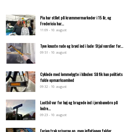
Pia har stået på kræmmermarkeder i 15 år, og
Fredericia har...
11:09 - 10. august
Tyve knuste rude og brød ind i lade: Stjal værdier for...
09:51 - 10. august
Cyklede med lommelygte i hånden: Så fik han politiets
fulde opmærksomhed
09:32 - 10. august
Lastbil var for høj og bragede ind i jernbanebro på
Indre...
09:23 - 10. august
Ferien trak priserne op, men inflationen falder