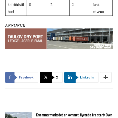
ksfritidstil
0
2
2
lavt
bud
niveau
ANNONCE
Facebook
X
Linkedin
Kræmmermarkedet er kommet flyvende fra start: Over