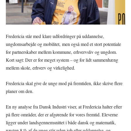
Fredericia står med klare udfordringer på uddannelse,
ungdomsarbejde og mobilitet, men også med et stort potentiale
for partnerskaber mellem kommune, erhvervsliv og ungdom.
Kort sagt: Der er for meget system – og for lidt sammenhæng
mellem skole, erhverv og virkelighed.
Fredericia skal give de unge mod på fremtiden, ikke skrive flere
planer om den.
En ny analyse fra Dansk Industri viser, at Fredericia halter efter
på flere områder, der er afgørende for vores fremtid. Eleverne
ligger under landsgennemsnittet i både dansk og matematik,
næsten 8 % af de unge står uden job eller uddannelse, og