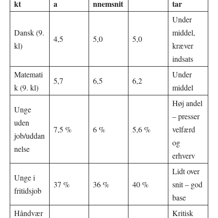
kt
a
nnemsnit
tar
Under
Dansk (9.
middel,
4,5
5,0
5,0
kl)
kræver
indsats
Matemati
Under
5,7
6,5
6,2
k (9. kl)
middel
Høj andel
Unge
– presser
uden
7,5 %
6 %
5,6 %
velfærd
job/uddan
og
nelse
erhverv
Lidt over
Unge i
37 %
36 %
40 %
snit – god
fritidsjob
base
Håndvær
Kritisk