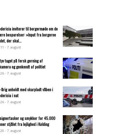
edericia inviterer til borgermøde om de
ære besparelser: »Input fra borgerne
det, der skal...
:11 - 7. august
ltyv taget på fersk gerning af
lkamera og genkendt af politiet
:26 - 7. august
-årig anholdt med skarpladt våben i
edericia i nat
:26 - 7. august
signertasker og smykker for 45.000
oner stjålet fra lejlighed i Kolding
:20 - 7. august