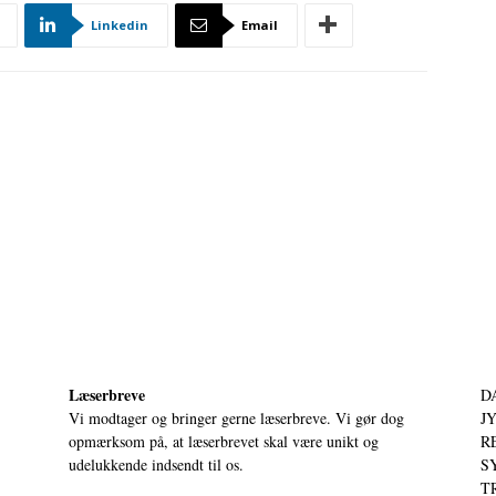
Linkedin
Email
Læserbreve
D
Vi modtager og bringer gerne læserbreve. Vi gør dog
JY
opmærksom på, at læserbrevet skal være unikt og
RE
udelukkende indsendt til os.
S
T