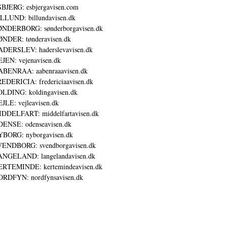
BJERG: esbjergavisen.com
LLUND: billundavisen.dk
NDERBORG: sønderborgavisen.dk
NDER: tønderavisen.dk
DERSLEV: haderslevavisen.dk
JEN: vejenavisen.dk
BENRAA: aabenraaavisen.dk
EDERICIA: fredericiaavisen.dk
LDING: koldingavisen.dk
JLE: vejleavisen.dk
DDELFART: middelfartavisen.dk
ENSE: odenseavisen.dk
BORG: nyborgavisen.dk
ENDBORG: svendborgavisen.dk
NGELAND: langelandavisen.dk
RTEMINDE: kertemindeavisen.dk
RDFYN: nordfynsavisen.dk