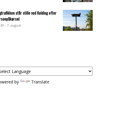
gtrafikken står stille ved Kolding efter
rsonpåkørsel
:39 - 7. august
owered by
Translate