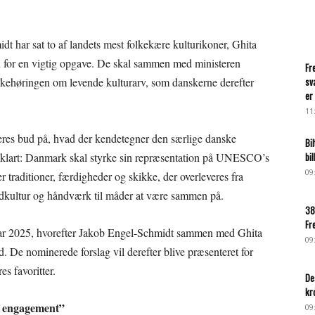
dt har sat to af landets mest folkekære kulturikoner, Ghita
 for en vigtig opgave. De skal sammen med ministeren
Fr
olkehøringen om levende kulturarv, som danskerne derefter
sv
er 
11
res bud på, hvad der kendetegner den særlige danske
Bi
er klart: Danmark skal styrke sin repræsentation på UNESCO’s
bi
09
der traditioner, færdigheder og skikke, der overleveres fra
madkultur og håndværk til måder at være sammen på.
38
Fr
nuar 2025, hvorefter Jakob Engel-Schmidt sammen med Ghita
09
De nominerede forslag vil derefter blive præsenteret for
s favoritter.
De
kr
es engagement”
09