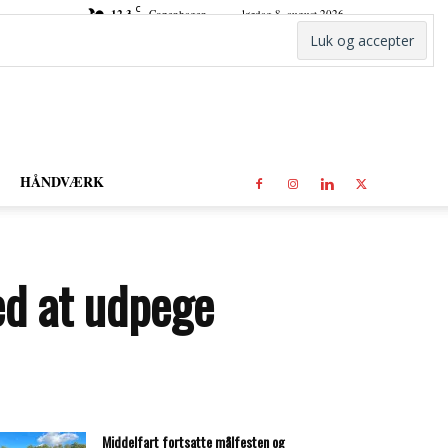
C
12.3
Copenhagen
lørdag 8. august 2026
HÅNDVÆRK
ed at udpege
Middelfart fortsatte målfesten og