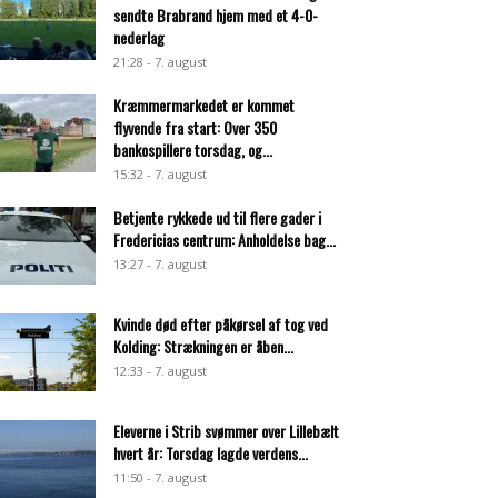
sendte Brabrand hjem med et 4-0-
nederlag
21:28 - 7. august
Kræmmermarkedet er kommet
flyvende fra start: Over 350
bankospillere torsdag, og...
15:32 - 7. august
Betjente rykkede ud til flere gader i
Fredericias centrum: Anholdelse bag...
13:27 - 7. august
Kvinde død efter påkørsel af tog ved
Kolding: Strækningen er åben...
12:33 - 7. august
Eleverne i Strib svømmer over Lillebælt
hvert år: Torsdag lagde verdens...
11:50 - 7. august