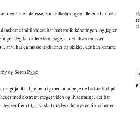
r den store interesse, som folkehøringen allerede har fået:
To
pe
08
 danskerne indtil videre har haft for folkehøringen, og jeg er
ringer. Jeg kan allerede nu sige, at det bliver en svær
t i, at vi har en masse traditioner og skikke, der kan komme
ørby og Søren Ryge:
P
ar sagt ja til at hjælpe mig med at udpege de bedste bud på
gheder med ekstremt meget viden og livserfaring, der har
Jeg ser frem til, at vi skal mødes i det nye år, for vi har en