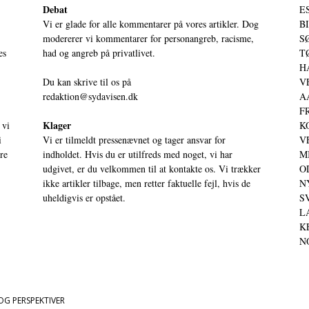
Debat
ES
Vi er glade for alle kommentarer på vores artikler. Dog
BI
modererer vi kommentarer for personangreb, racisme,
SØ
es
had og angreb på privatlivet.
TØ
HA
Du kan skrive til os på
VE
redaktion@sydavisen.dk
AA
FR
Klager
 vi
KO
i
Vi er tilmeldt pressenævnet og tager ansvar for
VE
ere
indholdet. Hvis du er utilfreds med noget, vi har
MI
udgivet, er du velkommen til at kontakte os. Vi trækker
OD
ikke artikler tilbage, men retter faktuelle fejl, hvis de
NY
uheldigvis er opstået.
SV
LA
KE
NO
OG PERSPEKTIVER