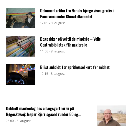
Dokumentarfilm fra Nepals bjerge vises gratis i
Panorama under Klimafolkemødet
12:05 - 8. august
Bogpakker på vej til de mindste – Vejle
Centralbibliotek får nøglerolle
11:56 - 8. august
Bilist anholdt for spritkørsel kort før midnat
10:15 - 8. august
Dobbelt mærkedag hos anlægsgartneren på
Bøgeskovvej: Jesper Bjerrisgaard runder 50 og...
08:00 - 8. august