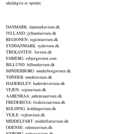
uheldigvis er opstået.
DANMARK: danmarkavisen.dk
JYLLAND: jyllandsavisen.dk
REGIONEN: regionsavisen.dk
SYDDANMARK: sydavisen.dk
TREKANTEN: 3avisen.dk
ESBJERG: esbjergavisen.com
BILLUND: billundavisen.dk
SØNDERBORG: sønderborgavisen.dk
TØNDER: tønderavisen.dk
HADERSLEV: haderslevavisen.dk
VEJEN: vejenavisen.dk
AABENRAA: aabenraaavisen.dk
FREDERICIA: fredericiaavisen.dk
KOLDING: koldingavisen.dk
VEJLE: vejleavisen.dk
MIDDELFART: middelfartavisen.dk
ODENSE: odenseavisen.dk
NYBORG: nyborgavisen.dk