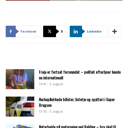
Facebook
X
Linkedin
Freja er fortsat forsvundet – politiet efterlyser hende
nu internationalt
16:41 - 5. august
Narkopåvirkede bilister, listetyv og spytteri i Super
Brugsen
13:55 - 5. august
Natarbejde på motorvejen ved Kolding – bro skal til