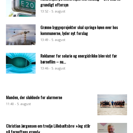
grundigt eftersyn
13:52 - 5. august
Grønne byggeprojekter skal springe køen over hos
kommunerne, lyder nyt forslag
13:49 - 5. august
Reklamer for solarie og energidrikke blev vist før
børnefilm – nu...
13:46 - 5. august
Manden, der slukkede for alarmerne
11:40 - 5. august
Christian Jørgensen om tredje Lillebæltsbro: »Jeg står
på fornuftens grund«