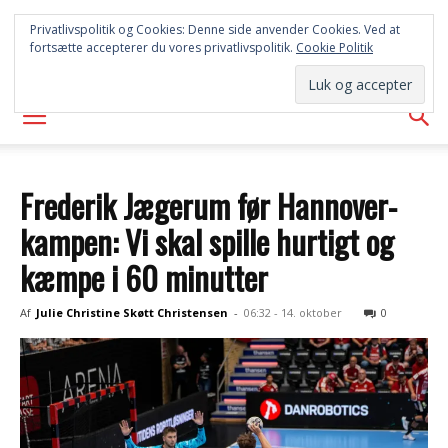
SYD
Privatlivspolitik og Cookies: Denne side anvender Cookies. Ved at
fortsætte accepterer du vores privatlivspolitik.
Cookie Politik
AVISEN
Frederik Jægerum før Hannover-
kampen: Vi skal spille hurtigt og
kæmpe i 60 minutter
Af
Julie Christine Skøtt Christensen
-
06:32 - 14. oktober
0