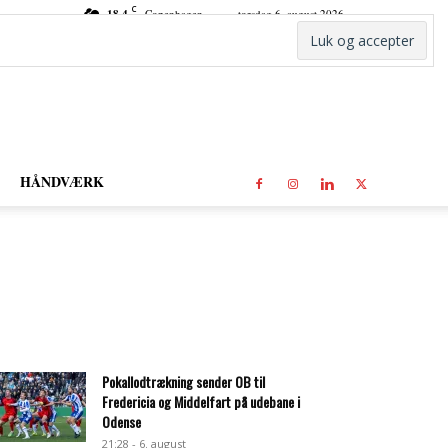
C
18.4
Copenhagen
torsdag 6. august 2026
HÅNDVÆRK
Pokallodtrækning sender OB til
Fredericia og Middelfart på udebane i
Odense
21:28 - 6. august