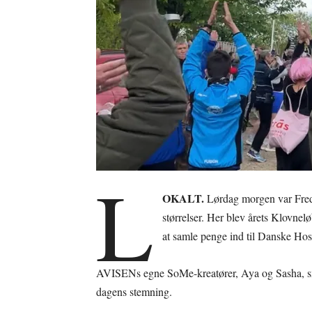
L
OKALT.
Lørdag morgen var Frede
størrelser. Her blev årets Klovnel
at samle penge ind til Danske Hos
AVISENs egne SoMe-kreatører, Aya og Sasha, snør
dagens stemning.