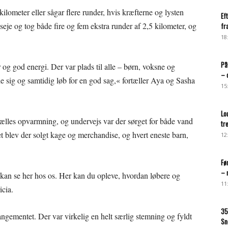
ilometer eller sågar flere runder, hvis kræfterne og lysten
Ef
 seje og tog både fire og fem ekstra runder af 2,5 kilometer, og
fr
18
På
og god energi. Der var plads til alle – børn, voksne og
– 
 sig og samtidig løb for en god sag,« fortæller Aya og Sasha
15
Lo
fælles opvarmning, og undervejs var der sørget for både vand
tr
et blev der solgt kage og merchandise, og hvert eneste barn,
12
Fø
– 
kan se her hos os. Her kan du opleve, hvordan løbere og
11
icia.
35
angementet. Der var virkelig en helt særlig stemning og fyldt
Sn