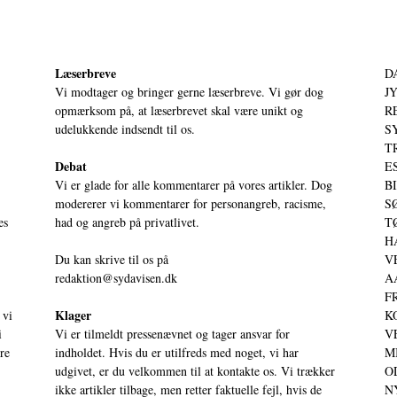
Læserbreve
D
Vi modtager og bringer gerne læserbreve. Vi gør dog
JY
opmærksom på, at læserbrevet skal være unikt og
RE
udelukkende indsendt til os.
S
T
Debat
ES
Vi er glade for alle kommentarer på vores artikler. Dog
BI
modererer vi kommentarer for personangreb, racisme,
SØ
es
had og angreb på privatlivet.
TØ
HA
Du kan skrive til os på
VE
redaktion@sydavisen.dk
AA
FR
Klager
 vi
KO
i
Vi er tilmeldt pressenævnet og tager ansvar for
VE
ere
indholdet. Hvis du er utilfreds med noget, vi har
MI
udgivet, er du velkommen til at kontakte os. Vi trækker
OD
ikke artikler tilbage, men retter faktuelle fejl, hvis de
NY