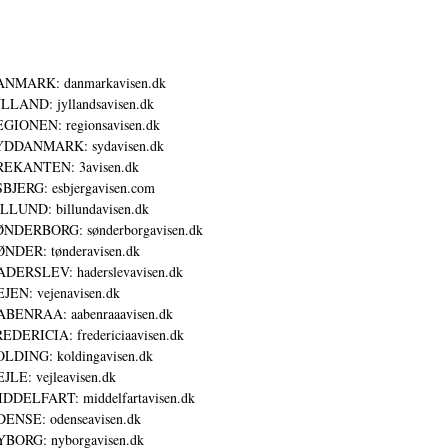
ANMARK: danmarkavisen.dk
LLAND: jyllandsavisen.dk
GIONEN: regionsavisen.dk
YDDANMARK: sydavisen.dk
REKANTEN: 3avisen.dk
BJERG: esbjergavisen.com
LLUND: billundavisen.dk
NDERBORG: sønderborgavisen.dk
NDER: tønderavisen.dk
DERSLEV: haderslevavisen.dk
JEN: vejenavisen.dk
BENRAA: aabenraaavisen.dk
EDERICIA: fredericiaavisen.dk
LDING: koldingavisen.dk
JLE: vejleavisen.dk
DDELFART: middelfartavisen.dk
ENSE: odenseavisen.dk
BORG: nyborgavisen.dk