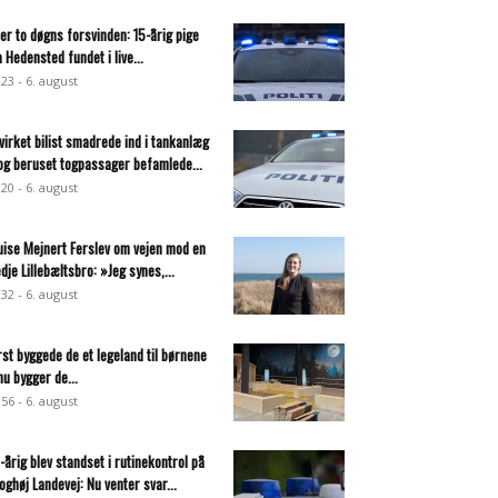
ter to døgns forsvinden: 15-årig pige
a Hedensted fundet i live...
:23 - 6. august
virket bilist smadrede ind i tankanlæg
og beruset togpassager befamlede...
:20 - 6. august
uise Mejnert Ferslev om vejen mod en
edje Lillebæltsbro: »Jeg synes,...
:32 - 6. august
rst byggede de et legeland til børnene
nu bygger de...
:56 - 6. august
-årig blev standset i rutinekontrol på
oghøj Landevej: Nu venter svar...