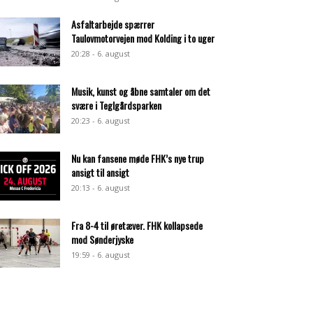
Asfaltarbejde spærrer
Taulovmotorvejen mod Kolding i to uger
20:28 - 6. august
Musik, kunst og åbne samtaler om det
svære i Teglgårdsparken
20:23 - 6. august
Nu kan fansene møde FHK’s nye trup
ansigt til ansigt
20:13 - 6. august
Fra 8-4 til øretæver. FHK kollapsede
mod Sønderjyske
19:59 - 6. august