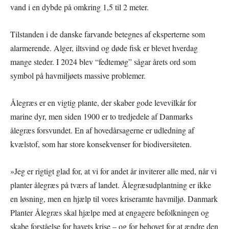
vand i en dybde på omkring 1,5 til 2 meter.
Tilstanden i de danske farvande betegnes af eksperterne som
alarmerende. Alger, iltsvind og døde fisk er blevet hverdag
mange steder. I 2024 blev “fedtemøg” sågar årets ord som
symbol på havmiljøets massive problemer.
Ålegræs er en vigtig plante, der skaber gode levevilkår for
marine dyr, men siden 1900 er to tredjedele af Danmarks
ålegræs forsvundet. En af hovedårsagerne er udledning af
kvælstof, som har store konsekvenser for biodiversiteten.
»Jeg er rigtigt glad for, at vi for andet år inviterer alle med, når vi
planter ålegræs på tværs af landet. Ålegræsudplantning er ikke
en løsning, men en hjælp til vores kriseramte havmiljø. Danmark
Planter Ålegræs skal hjælpe med at engagere befolkningen og
skabe forståelse for havets krise – og for behovet for at ændre den