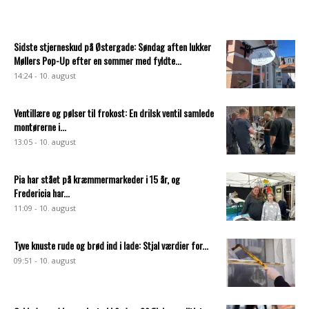
Sidste stjerneskud på Østergade: Søndag aften lukker
Møllers Pop-Up efter en sommer med fyldte...
14:24 - 10. august
Ventillære og pølser til frokost: En drilsk ventil samlede
montørerne i...
13:05 - 10. august
Pia har stået på kræmmermarkeder i 15 år, og
Fredericia har...
11:09 - 10. august
Tyve knuste rude og brød ind i lade: Stjal værdier for...
09:51 - 10. august