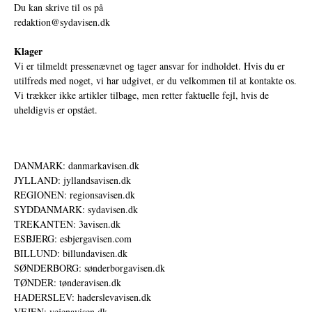
Du kan skrive til os på
redaktion@sydavisen.dk
Klager
Vi er tilmeldt pressenævnet og tager ansvar for indholdet. Hvis du er
utilfreds med noget, vi har udgivet, er du velkommen til at kontakte os.
Vi trækker ikke artikler tilbage, men retter faktuelle fejl, hvis de
uheldigvis er opstået.
DANMARK: danmarkavisen.dk
JYLLAND: jyllandsavisen.dk
REGIONEN: regionsavisen.dk
SYDDANMARK: sydavisen.dk
TREKANTEN: 3avisen.dk
ESBJERG: esbjergavisen.com
BILLUND: billundavisen.dk
SØNDERBORG: sønderborgavisen.dk
TØNDER: tønderavisen.dk
HADERSLEV: haderslevavisen.dk
VEJEN: vejenavisen.dk