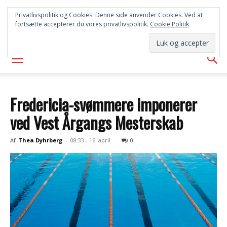
SYD
Privatlivspolitik og Cookies: Denne side anvender Cookies. Ved at
fortsætte accepterer du vores privatlivspolitik.
Cookie Politik
AVISEN
Fredericia-svømmere imponerer
ved Vest Årgangs Mesterskab
Af
Thea Dyhrberg
-
08:33 - 16. april
0