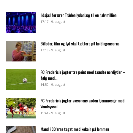
Ildsjæl forærer Tråden lydanlæg til en halv million
17:17 - 9. august
Billeder, film og lyd skal tættere på koldingenserne
17:13 - 9. august
FC Fredericia jagter tre point mod tændte nordjyder –
følg med...
14:50 - 9. august
FC Fredericia jagter sæsonens anden hjemmesejr mod
Vendsyssel
11:41 - 9. august
Mand i 30’erne taget med kokain på lommen