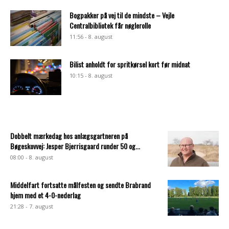
Bogpakker på vej til de mindste – Vejle
Centralbibliotek får nøglerolle
11:56 - 8. august
Bilist anholdt for spritkørsel kort før midnat
10:15 - 8. august
Dobbelt mærkedag hos anlægsgartneren på
Bøgeskovvej: Jesper Bjerrisgaard runder 50 og...
08:00 - 8. august
Middelfart fortsatte målfesten og sendte Brabrand
hjem med et 4-0-nederlag
21:28 - 7. august