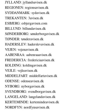
JYLLAND: jyllandsavisen.dk
REGIONEN: regionsavisen.dk
SYDDANMARK: sydavisen.dk
TREKANTEN: 3avisen.dk
ESBJERG: esbjergavisen.com
BILLUND: billundavisen.dk
SØNDERBORG: sønderborgavisen.dk
TØNDER: tønderavisen.dk
HADERSLEV: haderslevavisen.dk
VEJEN: vejenavisen.dk
AABENRAA: aabenraaavisen.dk
FREDERICIA: fredericiaavisen.dk
KOLDING: koldingavisen.dk
VEJLE: vejleavisen.dk
MIDDELFART: middelfartavisen.dk
ODENSE: odenseavisen.dk
NYBORG: nyborgavisen.dk
SVENDBORG: svendborgavisen.dk
LANGELAND: langelandavisen.dk
KERTEMINDE: kertemindeavisen.dk
NORDFYN: nordfynsavisen.dk