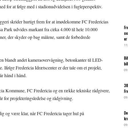
ed for at følge med i stadionudvidelsen i fugleperspektiv.
ggeri skrider hurtigt frem for at imødekomme FC Fredericias
Fr
a Park udvides markant fra cirka 4.000 til hele 10.000
sv
uner, der skyder op bag målene, samt de forbedrede
er 
11
Bi
n blandt andet kameraovervågning, betonkanter til LED-
bi
 Ifølge Fredericia Idrætscenter er der tale om et projekt,
09
år hånd i hånd.
38
icia Kommune, FC Fredericia og en række tekniske rådgivere,
Fr
for projekteringsledelse og rådgivning.
09
De
ig og være klar, når FC Fredericia tager hul på
kr
09