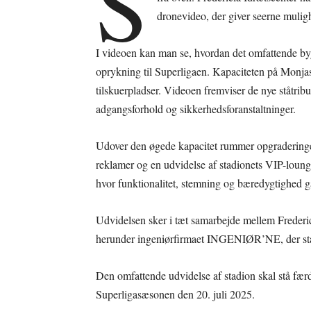
S
dronevideo, der giver seerne muligh
I videoen kan man se, hvordan det omfattende by
oprykning til Superligaen. Kapaciteten på Monjas
tilskuerpladser. Videoen fremviser de nye ståtrib
adgangsforhold og sikkerhedsforanstaltninger.
Udover den øgede kapacitet rummer opgraderinge
reklamer og en udvidelse af stadionets VIP-lounge.
hvor funktionalitet, stemning og bæredygtighed g
Udvidelsen sker i tæt samarbejde mellem Freder
herunder ingeniørfirmaet INGENIØR’NE, der står 
Den omfattende udvidelse af stadion skal stå færd
Superligasæsonen den 20. juli 2025.