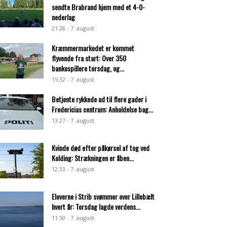
sendte Brabrand hjem med et 4-0-
nederlag
21:28 - 7. august
Kræmmermarkedet er kommet
flyvende fra start: Over 350
bankospillere torsdag, og...
15:32 - 7. august
Betjente rykkede ud til flere gader i
Fredericias centrum: Anholdelse bag...
13:27 - 7. august
Kvinde død efter påkørsel af tog ved
Kolding: Strækningen er åben...
12:33 - 7. august
Eleverne i Strib svømmer over Lillebælt
hvert år: Torsdag lagde verdens...
11:50 - 7. august