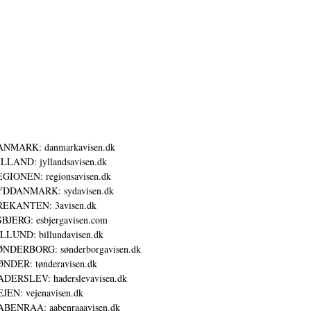
ANMARK: danmarkavisen.dk
LLAND: jyllandsavisen.dk
GIONEN: regionsavisen.dk
YDDANMARK: sydavisen.dk
REKANTEN: 3avisen.dk
BJERG: esbjergavisen.com
LLUND: billundavisen.dk
NDERBORG: sønderborgavisen.dk
NDER: tønderavisen.dk
DERSLEV: haderslevavisen.dk
JEN: vejenavisen.dk
BENRAA: aabenraaavisen.dk