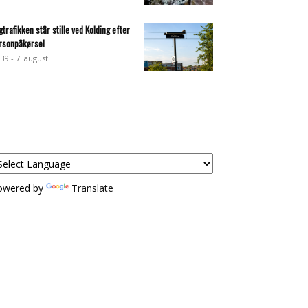
gtrafikken står stille ved Kolding efter
rsonpåkørsel
:39 - 7. august
owered by
Translate