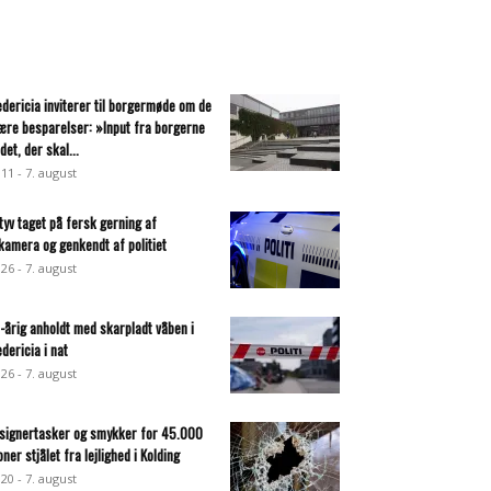
edericia inviterer til borgermøde om de
ære besparelser: »Input fra borgerne
det, der skal...
:11 - 7. august
ltyv taget på fersk gerning af
lkamera og genkendt af politiet
:26 - 7. august
-årig anholdt med skarpladt våben i
edericia i nat
:26 - 7. august
signertasker og smykker for 45.000
oner stjålet fra lejlighed i Kolding
:20 - 7. august