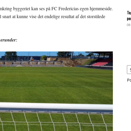
 omkring byggeriet kan ses på FC Fredericias egen hjemmeside.
To
 snart at kunne vise det endelige resultat af det storstilede
pe
08
 herunder:
P