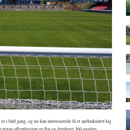
er i fuld gang, og nu kan interesserede få et spektakulært kig
r netop offentliggjort en flot og detaljeret 360-graders