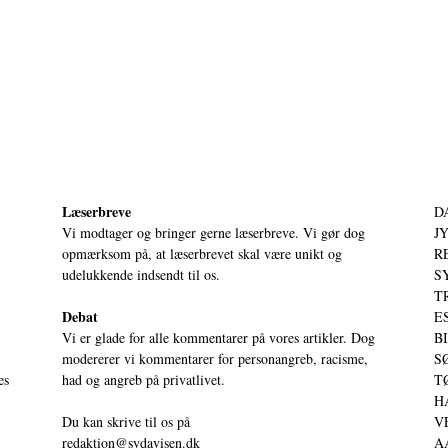
Læserbreve
D
Vi modtager og bringer gerne læserbreve. Vi gør dog
JY
opmærksom på, at læserbrevet skal være unikt og
RE
udelukkende indsendt til os.
S
T
Debat
ES
Vi er glade for alle kommentarer på vores artikler. Dog
BI
modererer vi kommentarer for personangreb, racisme,
SØ
es
had og angreb på privatlivet.
TØ
HA
Du kan skrive til os på
VE
redaktion@sydavisen.dk
AA