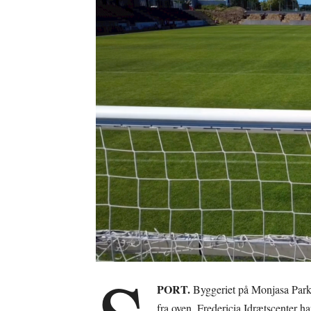
PORT.
Byggeriet på Monjasa Park 
fra oven. Fredericia Idrætscenter ha