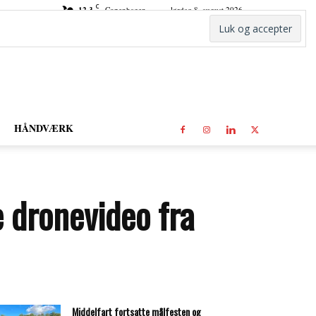
C
12.3
Copenhagen
lørdag 8. august 2026
HÅNDVÆRK
 dronevideo fra
Middelfart fortsatte målfesten og