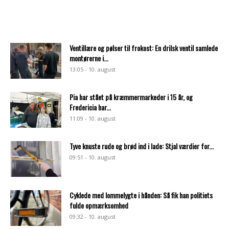
Ventillære og pølser til frokost: En drilsk ventil samlede
montørerne i...
13:05 - 10. august
Pia har stået på kræmmermarkeder i 15 år, og
Fredericia har...
11:09 - 10. august
Tyve knuste rude og brød ind i lade: Stjal værdier for...
09:51 - 10. august
Cyklede med lommelygte i hånden: Så fik han politiets
fulde opmærksomhed
09:32 - 10. august