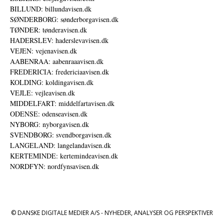
BILLUND: billundavisen.dk
SØNDERBORG: sønderborgavisen.dk
TØNDER: tønderavisen.dk
HADERSLEV: haderslevavisen.dk
VEJEN: vejenavisen.dk
AABENRAA: aabenraaavisen.dk
FREDERICIA: fredericiaavisen.dk
KOLDING: koldingavisen.dk
VEJLE: vejleavisen.dk
MIDDELFART: middelfartavisen.dk
ODENSE: odenseavisen.dk
NYBORG: nyborgavisen.dk
SVENDBORG: svendborgavisen.dk
LANGELAND: langelandavisen.dk
KERTEMINDE: kertemindeavisen.dk
NORDFYN: nordfynsavisen.dk
© DANSKE DIGITALE MEDIER A/S - NYHEDER, ANALYSER OG PERSPEKTIVER