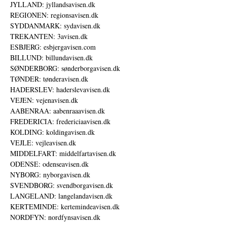
JYLLAND: jyllandsavisen.dk
REGIONEN: regionsavisen.dk
SYDDANMARK: sydavisen.dk
TREKANTEN: 3avisen.dk
ESBJERG: esbjergavisen.com
BILLUND: billundavisen.dk
SØNDERBORG: sønderborgavisen.dk
TØNDER: tønderavisen.dk
HADERSLEV: haderslevavisen.dk
VEJEN: vejenavisen.dk
AABENRAA: aabenraaavisen.dk
FREDERICIA: fredericiaavisen.dk
KOLDING: koldingavisen.dk
VEJLE: vejleavisen.dk
MIDDELFART: middelfartavisen.dk
ODENSE: odenseavisen.dk
NYBORG: nyborgavisen.dk
SVENDBORG: svendborgavisen.dk
LANGELAND: langelandavisen.dk
KERTEMINDE: kertemindeavisen.dk
NORDFYN: nordfynsavisen.dk