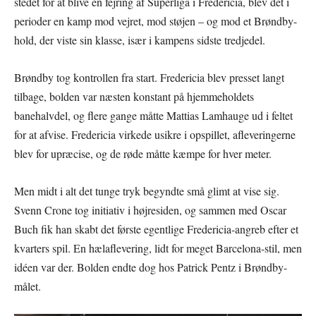
stedet for at blive en fejring af Superliga i Fredericia, blev det i
perioder en kamp mod vejret, mod støjen – og mod et Brøndby-
hold, der viste sin klasse, især i kampens sidste tredjedel.
Brøndby tog kontrollen fra start. Fredericia blev presset langt
tilbage, bolden var næsten konstant på hjemmeholdets
banehalvdel, og flere gange måtte Mattias Lamhauge ud i feltet
for at afvise. Fredericia virkede usikre i opspillet, afleveringerne
blev for upræcise, og de røde måtte kæmpe for hver meter.
Men midt i alt det tunge tryk begyndte små glimt at vise sig.
Svenn Crone tog initiativ i højresiden, og sammen med Oscar
Buch fik han skabt det første egentlige Fredericia-angreb efter et
kvarters spil. En hælaflevering, lidt for meget Barcelona-stil, men
idéen var der. Bolden endte dog hos Patrick Pentz i Brøndby-
målet.