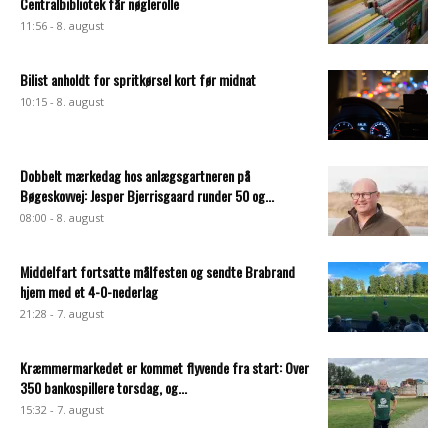
Centralbibliotek får nøglerolle
11:56 - 8. august
Bilist anholdt for spritkørsel kort før midnat
10:15 - 8. august
Dobbelt mærkedag hos anlægsgartneren på
Bøgeskovvej: Jesper Bjerrisgaard runder 50 og...
08:00 - 8. august
Middelfart fortsatte målfesten og sendte Brabrand
hjem med et 4-0-nederlag
21:28 - 7. august
Kræmmermarkedet er kommet flyvende fra start: Over
350 bankospillere torsdag, og...
15:32 - 7. august