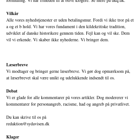
formidling. Vi har friheden til at blive klogere. Se mere på
dkq.dk.
Vilkår
Alle vores nyhedstjenester er uden betalingsmur. Fordi vi ikke tror på et
a og et b hold. Vi har vores fundament i den kildekritiske tradition,
udviklet af danske historikere gennem tiden. Fejl kan og vil ske. Dem
vil vi erkende. Vi skaber ikke nyhederne. Vi bringer dem.
Læserbreve
Vi modtager og bringer gerne læserbreve. Vi gør dog opmærksom på,
at læserbrevet skal være unikt og udelukkende indsendt til os.
Debat
Vi er glade for alle kommentarer på vores artikler. Dog modererer vi
kommentarer for personangreb, racisme, had og angreb på privatlivet.
Du kan skrive til os på
redaktion@sydavisen.dk
Klager