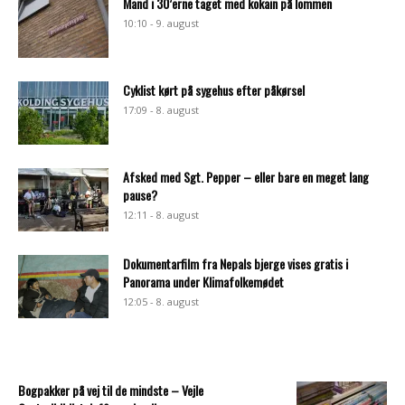
Mand i 30’erne taget med kokain på lommen
10:10 - 9. august
Cyklist kørt på sygehus efter påkørsel
17:09 - 8. august
Afsked med Sgt. Pepper – eller bare en meget lang
pause?
12:11 - 8. august
Dokumentarfilm fra Nepals bjerge vises gratis i
Panorama under Klimafolkemødet
12:05 - 8. august
Bogpakker på vej til de mindste – Vejle