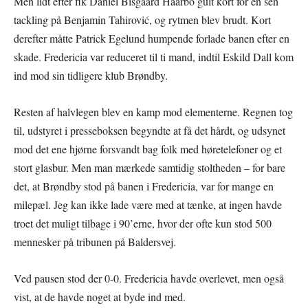
Men lidt efter fik Daniel Bisgaard Haarbo gult kort for en sen
tackling på Benjamin Tahirović, og rytmen blev brudt. Kort
derefter måtte Patrick Egelund humpende forlade banen efter en
skade. Fredericia var reduceret til ti mand, indtil Eskild Dall kom
ind mod sin tidligere klub Brøndby.
Resten af halvlegen blev en kamp mod elementerne. Regnen tog
til, udstyret i presseboksen begyndte at få det hårdt, og udsynet
mod det ene hjørne forsvandt bag folk med høretelefoner og et
stort glasbur. Men man mærkede samtidig stoltheden – for bare
det, at Brøndby stod på banen i Fredericia, var for mange en
milepæl. Jeg kan ikke lade være med at tænke, at ingen havde
troet det muligt tilbage i 90’erne, hvor der ofte kun stod 500
mennesker på tribunen på Baldersvej.
Ved pausen stod der 0-0. Fredericia havde overlevet, men også
vist, at de havde noget at byde ind med.