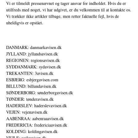
Vi er tilmeldt pressenævnet og tager ansvar for indholdet. Hvis du er
utilfreds med noget, vi har udgivet, er du velkommen til at kontakte os.
Vi trækker ikke artikler tilbage, men retter faktuelle fejl, hvis de
uheldigvis er opstået.
DANMARK: danmarkavisen.dk
JYLLAND: jyllandsavisen.dk
REGIONEN: regionsavisen.dk
SYDDANMARK: sydavisen.dk
TREKANTEN: 3avisen.dk
ESBJERG: esbjergavisen.com
BILLUND: billundavisen.dk
SØNDERBORG: sønderborgavisen.dk
TØNDER: tønderavisen.dk
HADERSLEV: haderslevavisen.dk
VEJEN: vejenavisen.dk
AABENRAA: aabenraaavisen.dk
FREDERICIA: fredericiaavisen.dk
KOLDING: koldingavisen.dk
VEJLE: vejleavisen.dk