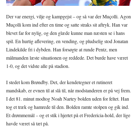
Der var energi, vilje og kampgejst – og så var der Muçolli. Agon
Muçolli kom ind efter en time og satte straks sit aftryk. Han var
blevet far for nylig, og den glæde kunne man næsten se i hans
spil. En hurtig aflevering, en vending, og pludselig stod Jonatan
Lindekilde fri i dybden. Han forsøgte at runde Pentz, men
målmanden læste situationen og reddede. Det burde have været
1-0, og det vidste alle på stadion.
I stedet kom Brøndby. Det, der kendetegner et rutineret
mandskab, er evnen til at slå til, når modstanderen er på vej frem.
I det 81. minut modtog Noah Nartey bolden uden for feltet. Han
tog et træk og hamrede til den. Bolden ramte stolpen og gik ind.
Et drømmemål – og et stik i hjertet på et Fredericia-hold, der lige
havde været så tæt på.