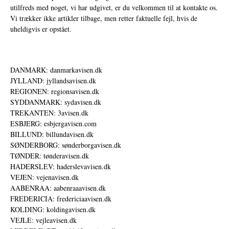
utilfreds med noget, vi har udgivet, er du velkommen til at kontakte os.
Vi trækker ikke artikler tilbage, men retter faktuelle fejl, hvis de
uheldigvis er opstået.
DANMARK: danmarkavisen.dk
JYLLAND: jyllandsavisen.dk
REGIONEN: regionsavisen.dk
SYDDANMARK: sydavisen.dk
TREKANTEN: 3avisen.dk
ESBJERG: esbjergavisen.com
BILLUND: billundavisen.dk
SØNDERBORG: sønderborgavisen.dk
TØNDER: tønderavisen.dk
HADERSLEV: haderslevavisen.dk
VEJEN: vejenavisen.dk
AABENRAA: aabenraaavisen.dk
FREDERICIA: fredericiaavisen.dk
KOLDING: koldingavisen.dk
VEJLE: vejleavisen.dk