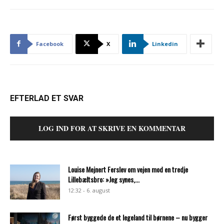
Facebook
X
Linkedin
EFTERLAD ET SVAR
LOG IND FOR AT SKRIVE EN KOMMENTAR
Louise Mejnert Ferslev om vejen mod en tredje
Lillebæltsbro: »Jeg synes,...
12:32 - 6. august
Først byggede de et legeland til børnene – nu bygger