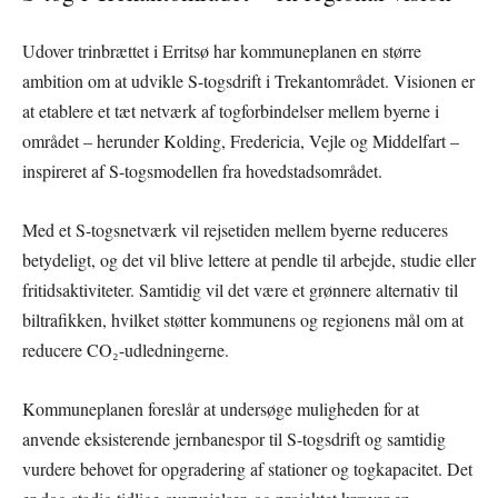
Udover trinbrættet i Erritsø har kommuneplanen en større
ambition om at udvikle S-togsdrift i Trekantområdet. Visionen er
at etablere et tæt netværk af togforbindelser mellem byerne i
området – herunder Kolding, Fredericia, Vejle og Middelfart –
inspireret af S-togsmodellen fra hovedstadsområdet.
Med et S-togsnetværk vil rejsetiden mellem byerne reduceres
betydeligt, og det vil blive lettere at pendle til arbejde, studie eller
fritidsaktiviteter. Samtidig vil det være et grønnere alternativ til
biltrafikken, hvilket støtter kommunens og regionens mål om at
reducere CO₂-udledningerne.
Kommuneplanen foreslår at undersøge muligheden for at
anvende eksisterende jernbanespor til S-togsdrift og samtidig
vurdere behovet for opgradering af stationer og togkapacitet. Det