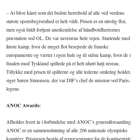
– At blive kåret som det bedste herrehold af alle ved verdens
største sportsbegivenhed er helt vildt. Prisen er en utrolig flot,
men også fuldt fortjent anerkendelse af håndboldherrernes
præstation ved OL. De var suveræne hele vejen. Startende med
første kamp, hvor de meget flot besejrede de franske
europamestre og værter i egen hule og til sidste kamp, hvor de i
finalen mod Tyskland spillede på et helt uhørt højt niveau.
Tillykke med prisen til spillerne og alle lederne omkring holdet,
siger Søren Simonsen, der var DIF’s chef de mission ved Paris-
legene.
ANOC Awards:
Afholdes hvert år i forbindelse med ANOC’s generalforsamling.
ANOC er en sammenslutning af alle 206 nationale olympiske
komitéer. Prisjuryen består af repræsentanter for de kontinentale