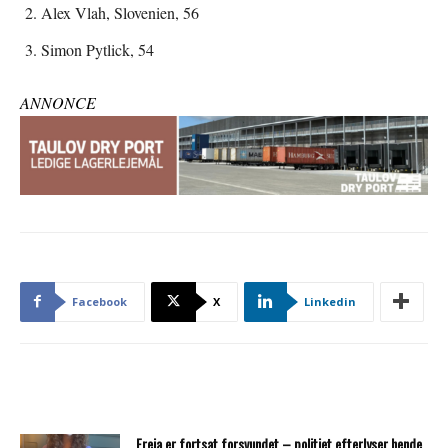
Alex Vlah, Slovenien, 56
Simon Pytlick, 54
ANNONCE
Facebook
X
Linkedin
Freja er fortsat forsvundet – politiet efterlyser hende