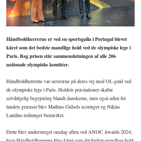
Håndboldherrerne er ved en sportsgalla i Portugal blevet
kåret som det bedste mandlige hold ved de olympiske lege i
Paris. Bag prisen står sammenslutningen af alle 206
nationale olympiske komitéer.
Håndboldherrerne var suveræne på deres vej mod OL-guld ved
de olympiske lege i Paris. Holdets præstationer skabte
selvfølgelig begejstring blandt danskerne, men også uden for
landets grænser blev Mathias Gidsels scoringer og Niklas
Landins redninger bemærket.
Dette blev understreget onsdag aften ved ANOC Awards 2024,
hvor Håndboldherrerne blev kåret som det bedste mandlige hold