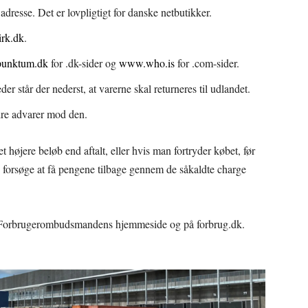
esse. Det er lovpligtigt for danske netbutikker.
rk.dk
.
unktum.dk
for .dk-sider og
www.who.is
for .com-sider.
r står der nederst, at varerne skal returneres til udlandet.
dre advarer mod den.
et højere beløb end aftalt, eller hvis man fortryder købet, før
 forsøge at få pengene tilbage gennem de såkaldte charge
å Forbrugerombudsmandens hjemmeside og på forbrug.dk.