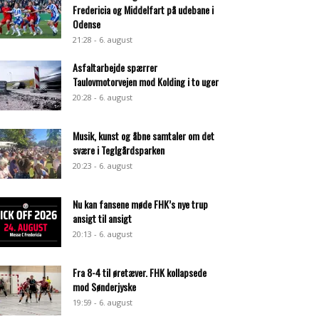
Fredericia og Middelfart på udebane i
Odense
21:28 - 6. august
Asfaltarbejde spærrer
Taulovmotorvejen mod Kolding i to uger
20:28 - 6. august
Musik, kunst og åbne samtaler om det
svære i Teglgårdsparken
20:23 - 6. august
Nu kan fansene møde FHK’s nye trup
ansigt til ansigt
20:13 - 6. august
Fra 8-4 til øretæver. FHK kollapsede
mod Sønderjyske
19:59 - 6. august