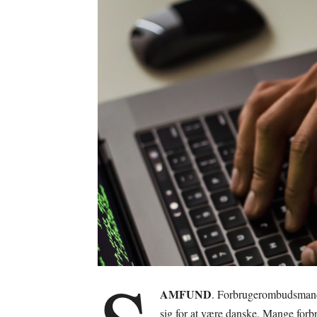
AMFUND
. Forbrugerombudsmand
sig for at være danske. Mange forbr