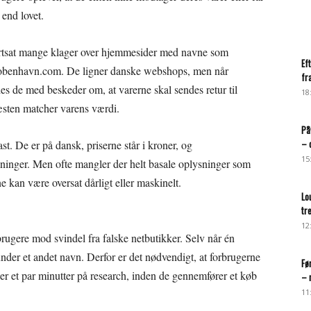
 end lovet.
tsat mange klager over hjemmesider med navne som
Ef
kobenhavn.com. De ligner danske webshops, men når
fr
des de med beskeder om, at varerne skal sendes retur til
18
næsten matcher varens værdi.
På
– 
t. De er på dansk, priserne står i kroner, og
15
ninger. Men ofte mangler der helt basale oplysninger som
kan være oversat dårligt eller maskinelt.
Lo
tr
12
brugere mod svindel fra falske netbutikker. Selv når én
under et andet navn. Derfor er det nødvendigt, at forbrugerne
Fø
ger et par minutter på research, inden de gennemfører et køb
– 
11