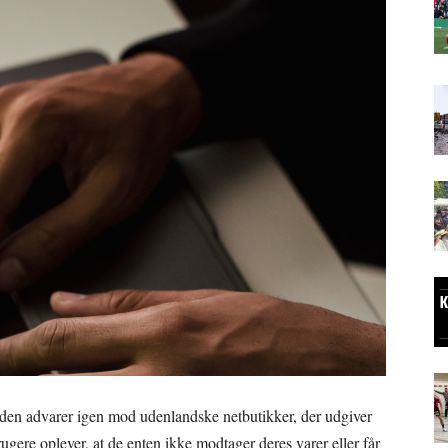
en advarer igen mod udenlandske netbutikker, der udgiver
ugere oplever, at de enten ikke modtager deres varer eller får