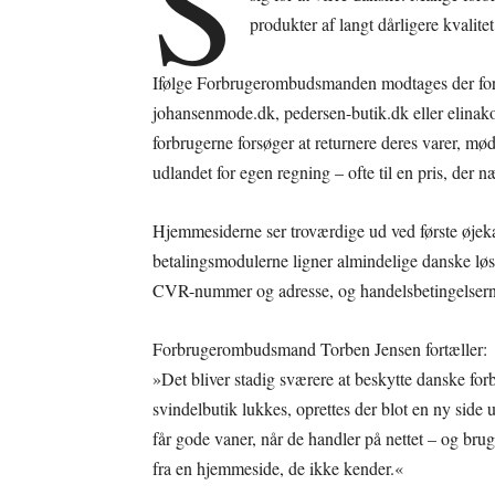
S
produkter af langt dårligere kvalitet
Ifølge Forbrugerombudsmanden modtages der for
johansenmode.dk, pedersen-butik.dk eller elina
forbrugerne forsøger at returnere deres varer, mø
udlandet for egen regning – ofte til en pris, der 
Hjemmesiderne ser troværdige ud ved første øjekas
betalingsmodulerne ligner almindelige danske løs
CVR-nummer og adresse, og handelsbetingelserne 
Forbrugerombudsmand Torben Jensen fortæller:
»Det bliver stadig sværere at beskytte danske for
svindelbutik lukkes, oprettes der blot en ny side 
får gode vaner, når de handler på nettet – og bru
fra en hjemmeside, de ikke kender.«