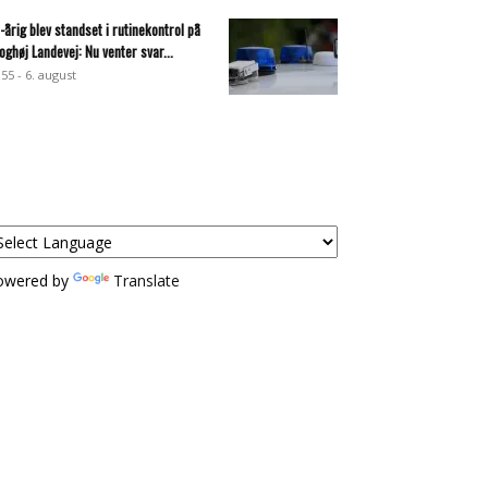
-årig blev standset i rutinekontrol på
oghøj Landevej: Nu venter svar...
:55 - 6. august
owered by
Translate