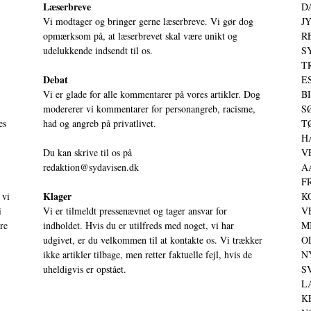
Læserbreve
D
Vi modtager og bringer gerne læserbreve. Vi gør dog
JY
opmærksom på, at læserbrevet skal være unikt og
RE
udelukkende indsendt til os.
S
T
Debat
ES
Vi er glade for alle kommentarer på vores artikler. Dog
BI
modererer vi kommentarer for personangreb, racisme,
SØ
es
had og angreb på privatlivet.
TØ
HA
Du kan skrive til os på
VE
redaktion@sydavisen.dk
AA
FR
Klager
 vi
KO
i
Vi er tilmeldt pressenævnet og tager ansvar for
VE
ere
indholdet. Hvis du er utilfreds med noget, vi har
MI
udgivet, er du velkommen til at kontakte os. Vi trækker
OD
ikke artikler tilbage, men retter faktuelle fejl, hvis de
NY
uheldigvis er opstået.
SV
LA
KE