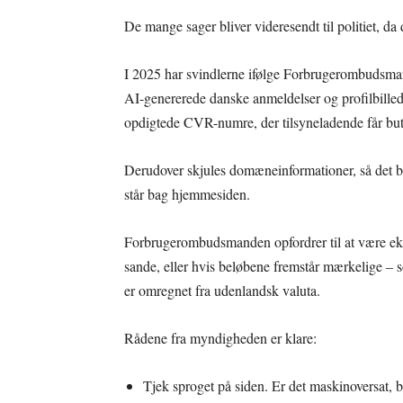
De mange sager bliver videresendt til politiet, da
I 2025 har svindlerne ifølge Forbrugerombudsman
AI-genererede danske anmeldelser og profilbille
opdigtede CVR-numre, der tilsyneladende får buti
Derudover skjules domæneinformationer, så det bl
står bag hjemmesiden.
Forbrugerombudsmanden opfordrer til at være ekst
sande, eller hvis beløbene fremstår mærkelige – s
er omregnet fra udenlandsk valuta.
Rådene fra myndigheden er klare:
Tjek sproget på siden. Er det maskinoversat, 