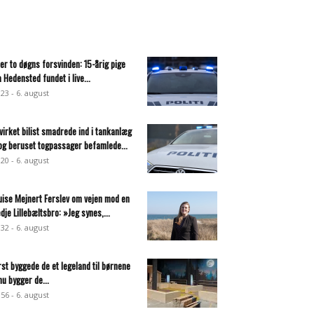
ter to døgns forsvinden: 15-årig pige
a Hedensted fundet i live...
:23 - 6. august
virket bilist smadrede ind i tankanlæg
og beruset togpassager befamlede...
:20 - 6. august
uise Mejnert Ferslev om vejen mod en
edje Lillebæltsbro: »Jeg synes,...
:32 - 6. august
rst byggede de et legeland til børnene
nu bygger de...
:56 - 6. august