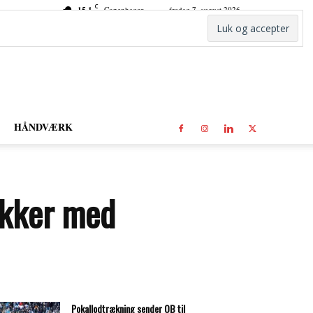
C
15.1
Copenhagen
fredag 7. august 2026
HÅNDVÆRK
ikker med
Pokallodtrækning sender OB til