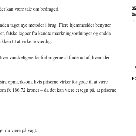
35
 der kan være tale om bedrageri.
Sn
09
den taget nye metoder i brug. Flere hjemmesider benytter
der, falske logoer fra kendte mærkningsordninger og endda
kken til at virke troværdig.
iver vanskeligere for forbrugerne at finde ud af, hvem der
P
ra opmærksom, hvis priserne virker for gode til at være
om fx 186,72 kroner – da det kan være et tegn på, at priserne
bør du være på vagt.