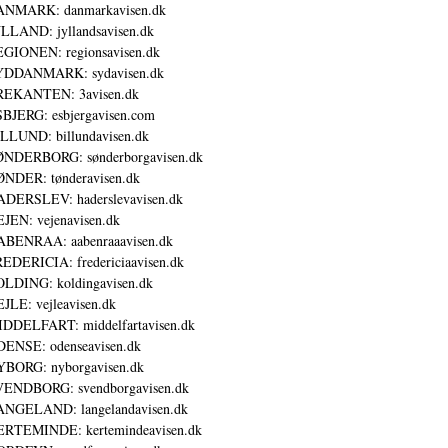
ANMARK: danmarkavisen.dk
LLAND: jyllandsavisen.dk
GIONEN: regionsavisen.dk
YDDANMARK: sydavisen.dk
REKANTEN: 3avisen.dk
BJERG: esbjergavisen.com
LLUND: billundavisen.dk
NDERBORG: sønderborgavisen.dk
NDER: tønderavisen.dk
DERSLEV: haderslevavisen.dk
JEN: vejenavisen.dk
BENRAA: aabenraaavisen.dk
EDERICIA: fredericiaavisen.dk
LDING: koldingavisen.dk
JLE: vejleavisen.dk
DDELFART: middelfartavisen.dk
ENSE: odenseavisen.dk
BORG: nyborgavisen.dk
ENDBORG: svendborgavisen.dk
NGELAND: langelandavisen.dk
RTEMINDE: kertemindeavisen.dk