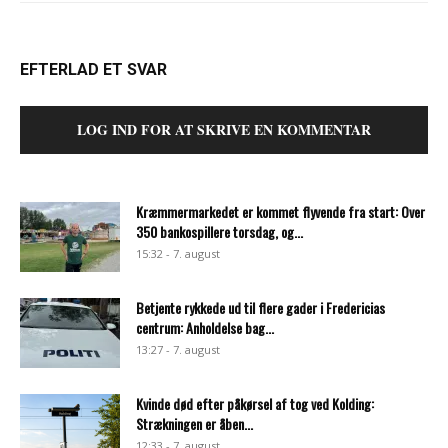
EFTERLAD ET SVAR
LOG IND FOR AT SKRIVE EN KOMMENTAR
Kræmmermarkedet er kommet flyvende fra start: Over
350 bankospillere torsdag, og...
15:32 - 7. august
Betjente rykkede ud til flere gader i Fredericias
centrum: Anholdelse bag...
13:27 - 7. august
Kvinde død efter påkørsel af tog ved Kolding:
Strækningen er åben...
12:33 - 7. august