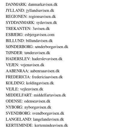
DANMARK: danmarkavisen.dk
JYLLAND: jyllandsavisen.dk
REGIONEN: regionsavisen.dk
SYDDANMARK: sydavisen.dk
TREKANTEN: 3avisen.dk
ESBJERG: esbjergavisen.com
BILLUND: billundavisen.dk
SØNDERBORG: sønderborgavisen.dk
TØNDER: tønderavisen.dk
HADERSLEV: haderslevavisen.dk
VEJEN: vejenavisen.dk
AABENRAA: aabenraaavisen.dk
FREDERICIA: fredericiaavisen.dk
KOLDING: koldingavisen.dk
VEJLE: vejleavisen.dk
MIDDELFART: middelfartavisen.dk
ODENSE: odenseavisen.dk
NYBORG: nyborgavisen.dk
SVENDBORG: svendborgavisen.dk
LANGELAND: langelandavisen.dk
KERTEMINDE: kertemindeavisen.dk