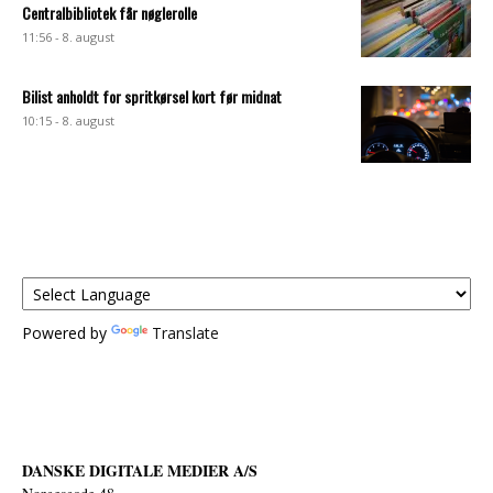
Centralbibliotek får nøglerolle
11:56 - 8. august
Bilist anholdt for spritkørsel kort før midnat
10:15 - 8. august
Powered by
Translate
DANSKE DIGITALE MEDIER A/S