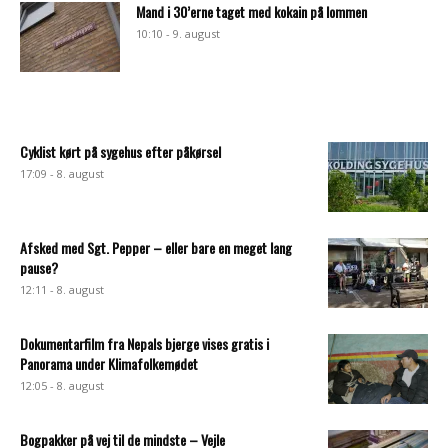
Mand i 30’erne taget med kokain på lommen
10:10 - 9. august
Cyklist kørt på sygehus efter påkørsel
17:09 - 8. august
Afsked med Sgt. Pepper – eller bare en meget lang
pause?
12:11 - 8. august
Dokumentarfilm fra Nepals bjerge vises gratis i
Panorama under Klimafolkemødet
12:05 - 8. august
Bogpakker på vej til de mindste – Vejle