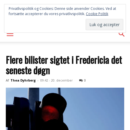
SYD
Privatlivspolitik og Cookies: Denne side anvender Cookies. Ved at
fortsætte accepterer du vores privatlivspolitik.
Cookie Politik
AVISEN
Flere bilister sigtet i Fredericia det
seneste døgn
Af
Thea Dyhrberg
-
09:42 - 20. december
0