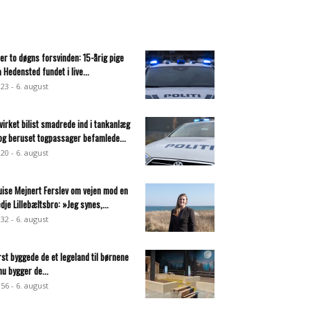
ter to døgns forsvinden: 15-årig pige
a Hedensted fundet i live...
:23 - 6. august
virket bilist smadrede ind i tankanlæg
og beruset togpassager befamlede...
:20 - 6. august
uise Mejnert Ferslev om vejen mod en
edje Lillebæltsbro: »Jeg synes,...
:32 - 6. august
rst byggede de et legeland til børnene
nu bygger de...
:56 - 6. august