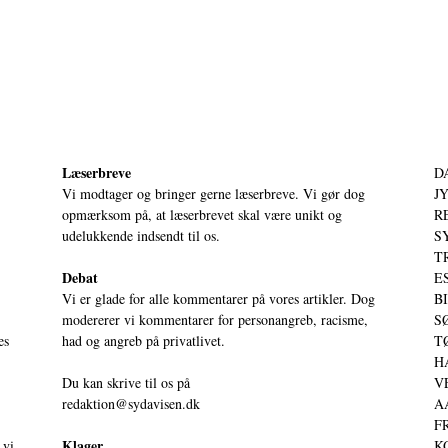
Læserbreve
D
Vi modtager og bringer gerne læserbreve. Vi gør dog
JY
opmærksom på, at læserbrevet skal være unikt og
RE
udelukkende indsendt til os.
S
T
Debat
ES
Vi er glade for alle kommentarer på vores artikler. Dog
BI
modererer vi kommentarer for personangreb, racisme,
SØ
es
had og angreb på privatlivet.
TØ
HA
Du kan skrive til os på
VE
redaktion@sydavisen.dk
AA
FR
Klager
 vi
KO