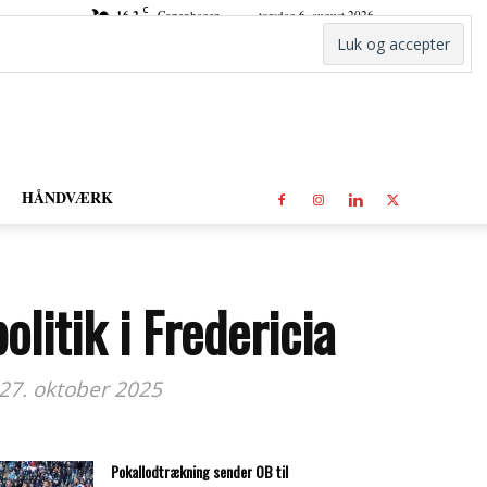
C
16.2
Copenhagen
torsdag 6. august 2026
HÅNDVÆRK
litik i Fredericia
27. oktober 2025
Pokallodtrækning sender OB til