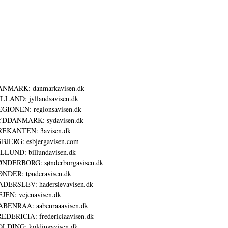
ANMARK: danmarkavisen.dk
LLAND: jyllandsavisen.dk
GIONEN: regionsavisen.dk
YDDANMARK: sydavisen.dk
REKANTEN: 3avisen.dk
BJERG: esbjergavisen.com
LLUND: billundavisen.dk
NDERBORG: sønderborgavisen.dk
NDER: tønderavisen.dk
DERSLEV: haderslevavisen.dk
JEN: vejenavisen.dk
BENRAA: aabenraaavisen.dk
EDERICIA: fredericiaavisen.dk
LDING: koldingavisen.dk