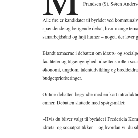
Frandsen (S), Søren Anderse
Alle fire er kandidater til byrådet ved kommunal
spændende og berigende debat, hvor mange tema
samarbejdsånd og højt humør – noget, der lover god
Blandt temaerne i debatten om idræts- og socialpo
faciliteter og tilgængelighed, idrættens rolle i soc
økonomi, ungdom, talentudvikling og breddeidræ
budgetprioriteringer.
Online-debatten begyndte med en kort introduktion
emner. Debatten sluttede med spørgsmålet:
»Hvis du bliver valgt til byrådet i Fredericia Kom
idræts- og socialpolitikken – og hvordan vil du si