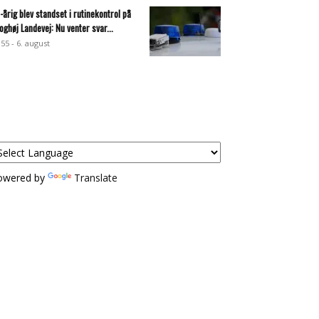
-årig blev standset i rutinekontrol på
oghøj Landevej: Nu venter svar...
:55 - 6. august
owered by
Translate