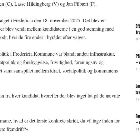
n (C), Lasse Hildingberg (V) og Jan Filbært (F).
valget i Fredericia den 18. november 2025. Det blev en
Ef
er blev vendt mellem kandidaterne i en god stemning med
fr
t, hvis de fire ender i byrådet efter valget.
18
litik i Fredericia Kommune var blandt andet: infrastruktur,
På
ialpolitik og forebyggelse, frivillighed, foreningsliv og
– 
15
t samt samspillet mellem idræt, socialpolitik og kommunens
Lo
tr
 fra hver kandidat, hvorefter der blev taget fat på de nævnte
12
Fø
mune, hvad er det første konkrete skridt, du vil tage inden for
– 
kre fremdrift?«
11