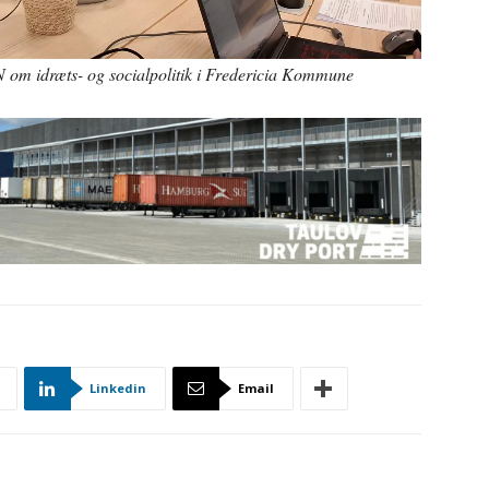
om idræts- og socialpolitik i Fredericia Kommune
Linkedin
Email