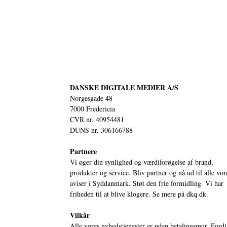
DANSKE DIGITALE MEDIER A/S
Norgesgade 48
7000 Fredericia
CVR nr. 40954481
DUNS nr. 306166788
Partnere
Vi øger din synlighed og værdiforøgelse af brand,
produkter og service. Bliv partner og nå ud til alle vor
aviser i Syddanmark. Støt den frie formidling. Vi har
friheden til at blive klogere. Se mere på
dkq.dk.
Vilkår
Alle vores nyhedstjenester er uden betalingsmur. Fordi