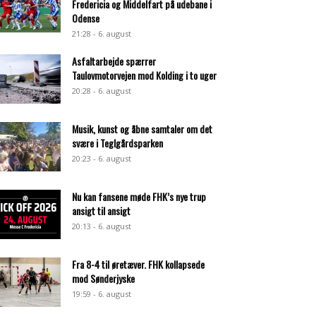
Fredericia og Middelfart på udebane i
Odense
21:28 - 6. august
Asfaltarbejde spærrer
Taulovmotorvejen mod Kolding i to uger
20:28 - 6. august
Musik, kunst og åbne samtaler om det
svære i Teglgårdsparken
20:23 - 6. august
Nu kan fansene møde FHK’s nye trup
ansigt til ansigt
20:13 - 6. august
Fra 8-4 til øretæver. FHK kollapsede
mod Sønderjyske
19:59 - 6. august