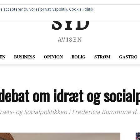
e accepterer du vores privatlivspolitik.
Cookie Politik
SYD
AVISEN
EN
BUSINESS
OPINION
BOLIG
STRØM
GASTRO
debat om idræt og socialpo
ts- og Socialpolitikken i Fredericia Kommune d. 