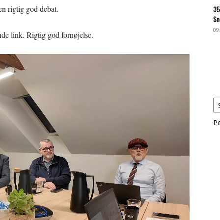
n rigtig god debat.
35
Sn
09
de link. Rigtig god fornøjelse.
P