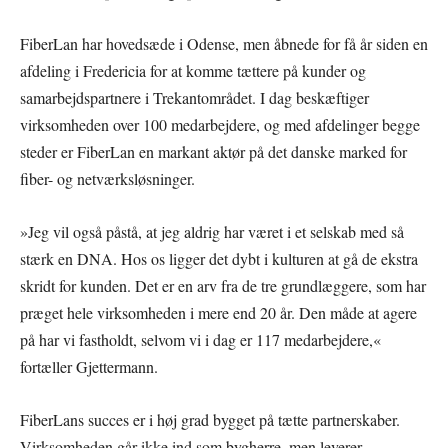
FiberLan har hovedsæde i Odense, men åbnede for få år siden en
afdeling i Fredericia for at komme tættere på kunder og
samarbejdspartnere i Trekantområdet. I dag beskæftiger
virksomheden over 100 medarbejdere, og med afdelinger begge
steder er FiberLan en markant aktør på det danske marked for
fiber- og netværksløsninger.
»Jeg vil også påstå, at jeg aldrig har været i et selskab med så
stærk en DNA. Hos os ligger det dybt i kulturen at gå de ekstra
skridt for kunden. Det er en arv fra de tre grundlæggere, som har
præget hele virksomheden i mere end 20 år. Den måde at agere
på har vi fastholdt, selvom vi i dag er 117 medarbejdere,«
fortæller Gjettermann.
FiberLans succes er i høj grad bygget på tætte partnerskaber.
Virksomheden går ikke ind som bygherre, men leverer