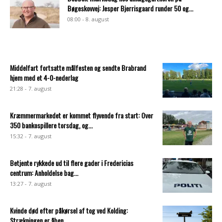
Bøgeskovvej: Jesper Bjerrisgaard runder 50 og...
08:00 - 8. august
Middelfart fortsatte målfesten og sendte Brabrand
hjem med et 4-0-nederlag
21:28 - 7. august
Kræmmermarkedet er kommet flyvende fra start: Over
350 bankospillere torsdag, og...
15:32 - 7. august
Betjente rykkede ud til flere gader i Fredericias
centrum: Anholdelse bag...
13:27 - 7. august
Kvinde død efter påkørsel af tog ved Kolding:
Strækningen er åben...