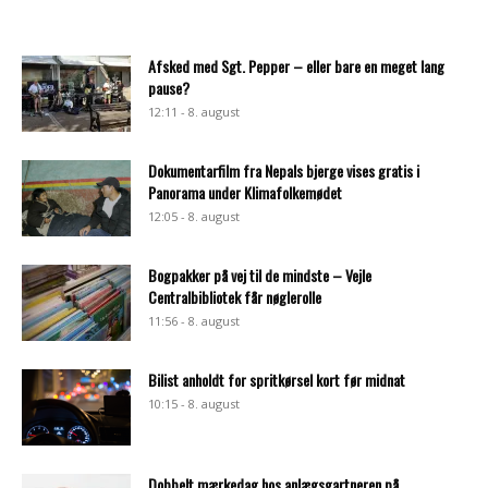
Afsked med Sgt. Pepper – eller bare en meget lang
pause?
12:11 - 8. august
Dokumentarfilm fra Nepals bjerge vises gratis i
Panorama under Klimafolkemødet
12:05 - 8. august
Bogpakker på vej til de mindste – Vejle
Centralbibliotek får nøglerolle
11:56 - 8. august
Bilist anholdt for spritkørsel kort før midnat
10:15 - 8. august
Dobbelt mærkedag hos anlægsgartneren på