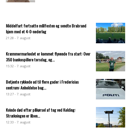
Middelfart fortsatte målfesten og sendte Brabrand
hjem med et 4-0-nederlag
21:28 - 7. august
Kræmmermarkedet er kommet flyvende fra start: Over
350 bankospillere torsdag, og...
15:32 - 7. august
Betjente rykkede ud til flere gader i Fredericias
centrum: Anholdelse bag...
13:27 - 7. august
Kvinde død efter påkørsel af tog ved Kolding:
Strækningen er åben...
12:33 - 7. august