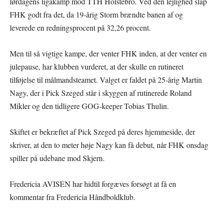
lørdagens ligakamp mod TTH Holstebro. Ved den lejlighed slap
FHK godt fra det, da 19-årig Storm brændte banen af og
leverede en redningsprocent på 32,26 procent.
Men til så vigtige kampe, der venter FHK inden, at der venter en
julepause, har klubben vurderet, at der skulle en rutineret
tilføjelse til målmandsteamet. Valget er faldet på 25-årig Martin
Nagy, der i Pick Szeged står i skyggen af rutinerede Roland
Mikler og den tidligere GOG-keeper Tobias Thulin.
Skiftet er bekræftet af Pick Szeged på deres hjemmeside, der
skriver, at den to meter høje Nagy kan få debut, når FHK onsdag
spiller på udebane mod Skjern.
Fredericia AVISEN har hidtil forgæves forsøgt at få en
kommentar fra Fredericia Håndboldklub.