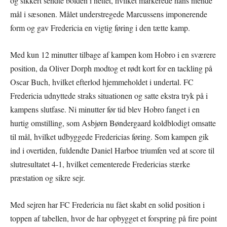
og sikkert sendte bolden i nettet, hvilket markerede hans niende
mål i sæsonen. Målet understregede Marcussens imponerende
form og gav Fredericia en vigtig føring i den tætte kamp.
Med kun 12 minutter tilbage af kampen kom Hobro i en sværere
position, da Oliver Dorph modtog et rødt kort for en tackling på
Oscar Buch, hvilket efterlod hjemmeholdet i undertal. FC
Fredericia udnyttede straks situationen og satte ekstra tryk på i
kampens slutfase. Ni minutter før tid blev Hobro fanget i en
hurtig omstilling, som Asbjørn Bøndergaard koldblodigt omsatte
til mål, hvilket udbyggede Fredericias føring. Som kampen gik
ind i overtiden, fuldendte Daniel Harboe triumfen ved at score til
slutresultatet 4-1, hvilket cementerede Fredericias stærke
præstation og sikre sejr.
Med sejren har FC Fredericia nu fået skabt en solid position i
toppen af tabellen, hvor de har opbygget et forspring på fire point