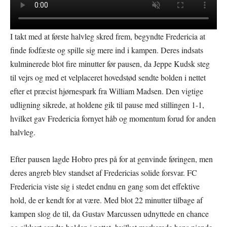
I takt med at første halvleg skred frem, begyndte Fredericia at
finde fodfæste og spille sig mere ind i kampen. Deres indsats
kulminerede blot fire minutter før pausen, da Jeppe Kudsk steg
til vejrs og med et velplaceret hovedstød sendte bolden i nettet
efter et præcist hjørnespark fra William Madsen. Den vigtige
udligning sikrede, at holdene gik til pause med stillingen 1-1,
hvilket gav Fredericia fornyet håb og momentum forud for anden
halvleg.
Efter pausen lagde Hobro pres på for at genvinde føringen, men
deres angreb blev standset af Fredericias solide forsvar. FC
Fredericia viste sig i stedet endnu en gang som det effektive
hold, de er kendt for at være. Med blot 22 minutter tilbage af
kampen slog de til, da Gustav Marcussen udnyttede en chance