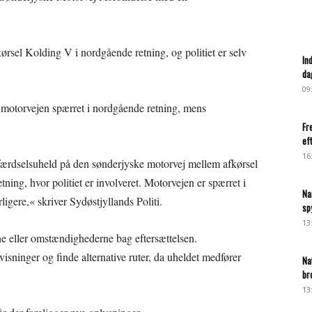
rsel Kolding V i nordgående retning, og politiet er selv
In
da
09
r motorvejen spærret i nordgående retning, mens
Fr
ef
16
t færdselsuheld på den sønderjyske motorvej mellem afkørsel
ing, hvor politiet er involveret. Motorvejen er spærret i
Na
igere,« skriver Sydøstjyllands Politi.
sp
13
 eller omstændighederne bag eftersættelsen.
anvisninger og finde alternative ruter, da uheldet medfører
Na
br
13