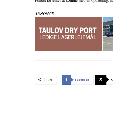
Politiet forventes at komme med en opdatering, nå
ANNONCE
Facebook
X
Del