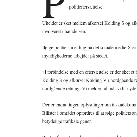
P
politieftersættelse.
Uheldet er sket mellem afkørsel Kolding S og afkø
involveret i hændelsen.
Ifølge politiets melding på det sociale medie X e
myndighederne arbejder på stedet.
»I forbindelse med en eftersættelse er der sket e
Kolding S og afkørsel Kolding V i nordgående retn
nordgående retning. Vi melder ud, når vi har yderl
Der er endnu ingen oplysninger om tilskadekomne
Bilister i området opfordres til at følge politiets 
betydelige trafikale gener.