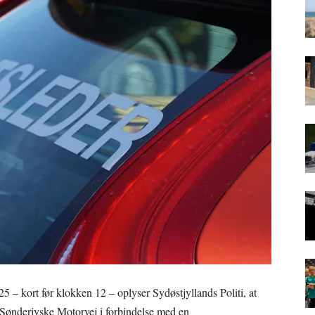
5 – kort før klokken 12 – oplyser Sydøstjyllands Politi, at
n Sønderjyske Motorvej i forbindelse med en