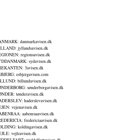
ANMARK: danmarkavisen.dk
LLAND: jyllandsavisen.dk
GIONEN: regionsavisen.dk
YDDANMARK: sydavisen.dk
REKANTEN: 3avisen.dk
BJERG: esbjergavisen.com
LLUND: billundavisen.dk
NDERBORG: sønderborgavisen.dk
NDER: tønderavisen.dk
DERSLEV: haderslevavisen.dk
JEN: vejenavisen.dk
BENRAA: aabenraaavisen.dk
EDERICIA: fredericiaavisen.dk
LDING: koldingavisen.dk
JLE: vejleavisen.dk
DDELFART: middelfartavisen.dk