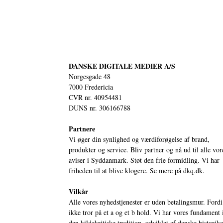
DANSKE DIGITALE MEDIER A/S
Norgesgade 48
7000 Fredericia
CVR nr. 40954481
DUNS nr. 306166788
Partnere
Vi øger din synlighed og værdiforøgelse af brand,
produkter og service. Bliv partner og nå ud til alle vor
aviser i Syddanmark. Støt den frie formidling. Vi har
friheden til at blive klogere. Se mere på
dkq.dk.
Vilkår
Alle vores nyhedstjenester er uden betalingsmur. Fordi
ikke tror på et a og et b hold. Vi har vores fundament 
den kildekritiske tradition, udviklet af danske historik