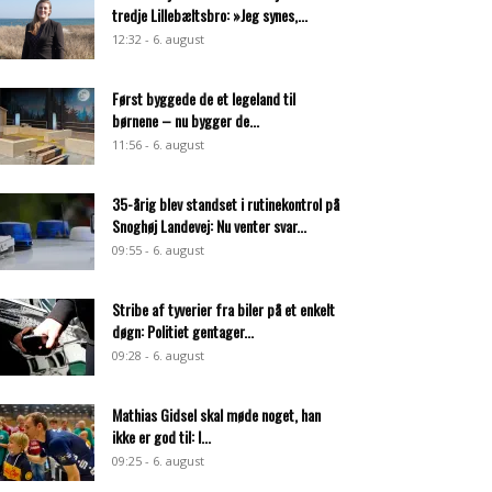
tredje Lillebæltsbro: »Jeg synes,...
12:32 - 6. august
Først byggede de et legeland til
børnene – nu bygger de...
11:56 - 6. august
35-årig blev standset i rutinekontrol på
Snoghøj Landevej: Nu venter svar...
09:55 - 6. august
Stribe af tyverier fra biler på et enkelt
døgn: Politiet gentager...
09:28 - 6. august
Mathias Gidsel skal møde noget, han
ikke er god til: I...
09:25 - 6. august