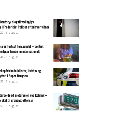
dbrudstyv slog til ved højlys
g i Fredericia: Politiet efterlyser vidner
:20 - 6. august
eja er fortsat forsvundet – politiet
terlyser hende nu internationalt
:41 - 5. august
rkopåvirkede bilister, listetyv og
ytteri i Super Brugsen
:55 - 5. august
tarbejde på motorvejen ved Kolding –
o skal til grundigt eftersyn
:52 - 5. august