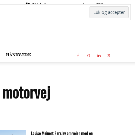
C
23.4
Copenhagen
torsdag 6. august 2026
HÅNDVÆRK
 motorvej
Louise Mejnert Ferslev om vejen mod en