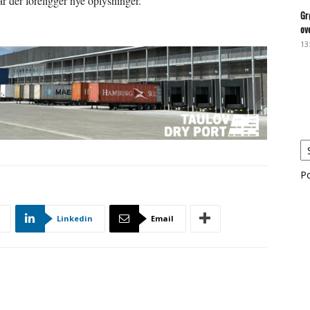
r der foreligger nye oplysninger.
Gr
ov
13
P
Linkedin
Email