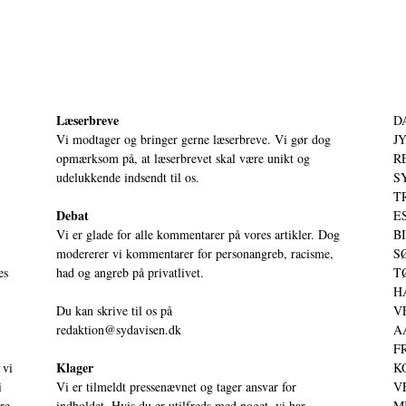
Læserbreve
D
Vi modtager og bringer gerne læserbreve. Vi gør dog
JY
opmærksom på, at læserbrevet skal være unikt og
RE
udelukkende indsendt til os.
S
T
Debat
ES
Vi er glade for alle kommentarer på vores artikler. Dog
BI
modererer vi kommentarer for personangreb, racisme,
SØ
es
had og angreb på privatlivet.
TØ
HA
Du kan skrive til os på
VE
redaktion@sydavisen.dk
AA
FR
Klager
 vi
KO
i
Vi er tilmeldt pressenævnet og tager ansvar for
VE
ere
indholdet. Hvis du er utilfreds med noget, vi har
MI