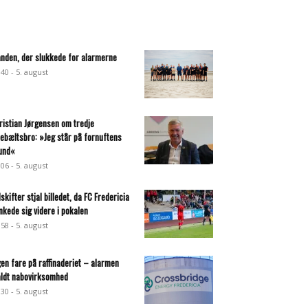
nden, der slukkede for alarmerne
:40 - 5. august
ristian Jørgensen om tredje
llebæltsbro: »Jeg står på fornuftens
und«
:06 - 5. august
dskifter stjal billedet, da FC Fredericia
nkede sig videre i pokalen
:58 - 5. august
gen fare på raffinaderiet – alarmen
aldt nabovirksomhed
:30 - 5. august