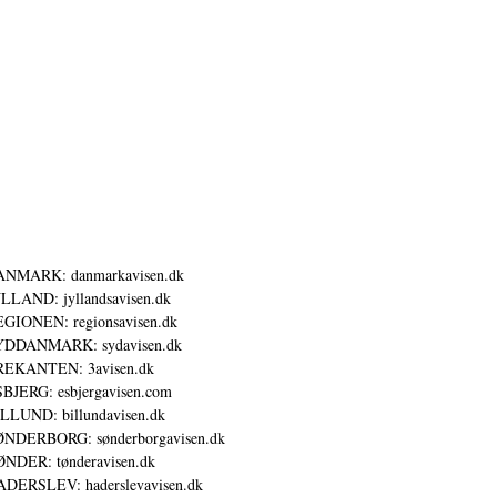
ANMARK: danmarkavisen.dk
LLAND: jyllandsavisen.dk
GIONEN: regionsavisen.dk
YDDANMARK: sydavisen.dk
REKANTEN: 3avisen.dk
BJERG: esbjergavisen.com
LLUND: billundavisen.dk
NDERBORG: sønderborgavisen.dk
NDER: tønderavisen.dk
DERSLEV: haderslevavisen.dk