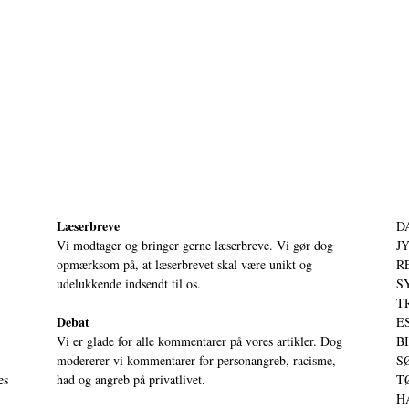
Læserbreve
D
Vi modtager og bringer gerne læserbreve. Vi gør dog
JY
opmærksom på, at læserbrevet skal være unikt og
RE
udelukkende indsendt til os.
S
T
Debat
ES
Vi er glade for alle kommentarer på vores artikler. Dog
BI
modererer vi kommentarer for personangreb, racisme,
SØ
es
had og angreb på privatlivet.
TØ
HA