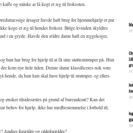
 kaffe og måske at få kogt et æg til frokosten.
lbredsmæssige årsager havde haft brug for hjemmehjælp et par
Ma
kke koge et æg til hendes frokost. Ifølge kvinden skyldtes
11
 vand i en gryde. Havde den ældre dame haft en æggekoger,
Ch
Li
og hun har brug for hjælp til at få sine støttestrømper på. Hun
gr
 der kom nye hele tiden. Denne dame klassificeres nok som
11
lgå hende, da hun kun skal have hjælp til strømper, og ellers
In
ba
10
 og ønsker tilsidesættes på grund af bureaukrati? Kan det
 har behov for hjælp, ikke har medbestemmelse i forhold til,
In
gj
10
re? Andres forældre og oldeforældre?