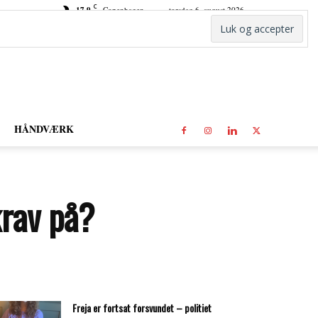
C
17.9
Copenhagen
torsdag 6. august 2026
HÅNDVÆRK
krav på?
Freja er fortsat forsvundet – politiet