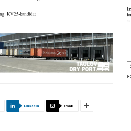
La
ding, KV25-kandidat
br
09
P
Linkedin
Email