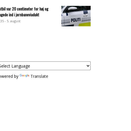
stbil var 20 centimeter for høj og
agede ind i jernbaneviadukt
:35 - 5. august
owered by
Translate