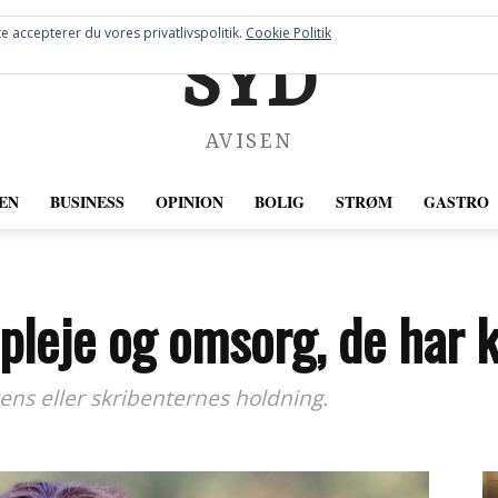
e accepterer du vores privatlivspolitik.
Cookie Politik
SYD
AVISEN
EN
BUSINESS
OPINION
BOLIG
STRØM
GASTRO
pleje og omsorg, de har 
ens eller skribenternes holdning.