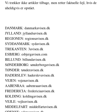
Vi trækker ikke artikler tilbage, men retter faktuelle fejl, hvis de
uheldigvis er opstået.
DANMARK: danmarkavisen.dk
JYLLAND: jyllandsavisen.dk
REGIONEN: regionsavisen.dk
SYDDANMARK: sydavisen.dk
TREKANTEN: 3avisen.dk
ESBJERG: esbjergavisen.com
BILLUND: billundavisen.dk
SØNDERBORG: sønderborgavisen.dk
TØNDER: tønderavisen.dk
HADERSLEV: haderslevavisen.dk
VEJEN: vejenavisen.dk
AABENRAA: aabenraaavisen.dk
FREDERICIA: fredericiaavisen.dk
KOLDING: koldingavisen.dk
VEJLE: vejleavisen.dk
MIDDELFART: middelfartavisen.dk
ODENSE: odenseavisen.dk