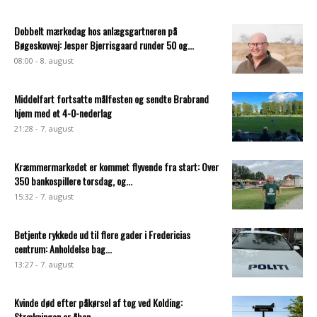
Dobbelt mærkedag hos anlægsgartneren på
Bøgeskovvej: Jesper Bjerrisgaard runder 50 og...
08:00 - 8. august
Middelfart fortsatte målfesten og sendte Brabrand
hjem med et 4-0-nederlag
21:28 - 7. august
Kræmmermarkedet er kommet flyvende fra start: Over
350 bankospillere torsdag, og...
15:32 - 7. august
Betjente rykkede ud til flere gader i Fredericias
centrum: Anholdelse bag...
13:27 - 7. august
Kvinde død efter påkørsel af tog ved Kolding:
Strækningen er åben...