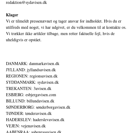
redaktion@sydavisen.dk
Klager
Vi er tilmeldt pressenævnet og tager ansvar for indholdet. Hvis du er
utilfreds med noget, vi har udgivet, er du velkommen til at kontakte os.
Vi trækker ikke artikler tilbage, men retter faktuelle fejl, hvis de
uheldigvis er opstået.
DANMARK: danmarkavisen.dk
JYLLAND: jyllandsavisen.dk
REGIONEN: regionsavisen.dk
SYDDANMARK: sydavisen.dk
TREKANTEN: 3avisen.dk
ESBJERG: esbjergavisen.com
BILLUND: billundavisen.dk
SØNDERBORG: sønderborgavisen.dk
TØNDER: tønderavisen.dk
HADERSLEV: haderslevavisen.dk
VEJEN: vejenavisen.dk
AABENRAA: aabenraaavisen.dk