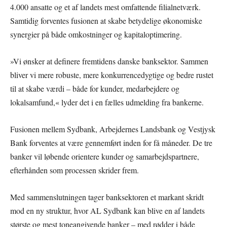
4.000 ansatte og et af landets mest omfattende filialnetværk.
Samtidig forventes fusionen at skabe betydelige økonomiske
synergier på både omkostninger og kapitaloptimering.
»Vi ønsker at definere fremtidens danske banksektor. Sammen
bliver vi mere robuste, mere konkurrencedygtige og bedre rustet
til at skabe værdi – både for kunder, medarbejdere og
lokalsamfund,« lyder det i en fælles udmelding fra bankerne.
Fusionen mellem Sydbank, Arbejdernes Landsbank og Vestjysk
Bank forventes at være gennemført inden for få måneder. De tre
banker vil løbende orientere kunder og samarbejdspartnere,
efterhånden som processen skrider frem.
Med sammenslutningen tager banksektoren et markant skridt
mod en ny struktur, hvor AL Sydbank kan blive en af landets
største og mest toneangivende banker – med rødder i både