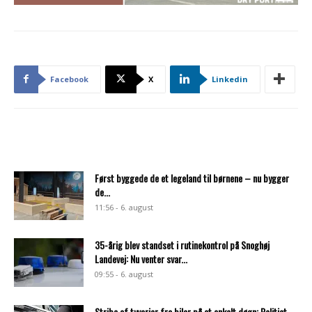
Facebook
X
Linkedin
Først byggede de et legeland til børnene – nu bygger
de...
11:56 - 6. august
35-årig blev standset i rutinekontrol på Snoghøj
Landevej: Nu venter svar...
09:55 - 6. august
Stribe af tyverier fra biler på et enkelt døgn: Politiet