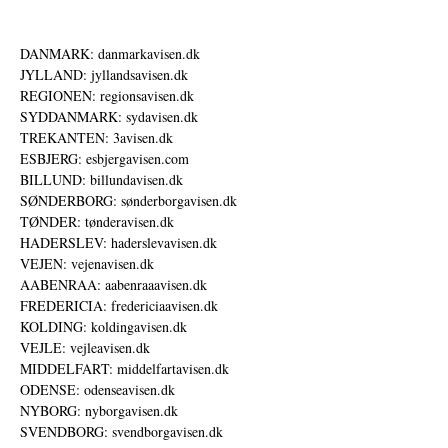
DANMARK: danmarkavisen.dk
JYLLAND: jyllandsavisen.dk
REGIONEN: regionsavisen.dk
SYDDANMARK: sydavisen.dk
TREKANTEN: 3avisen.dk
ESBJERG: esbjergavisen.com
BILLUND: billundavisen.dk
SØNDERBORG: sønderborgavisen.dk
TØNDER: tønderavisen.dk
HADERSLEV: haderslevavisen.dk
VEJEN: vejenavisen.dk
AABENRAA: aabenraaavisen.dk
FREDERICIA: fredericiaavisen.dk
KOLDING: koldingavisen.dk
VEJLE: vejleavisen.dk
MIDDELFART: middelfartavisen.dk
ODENSE: odenseavisen.dk
NYBORG: nyborgavisen.dk
SVENDBORG: svendborgavisen.dk