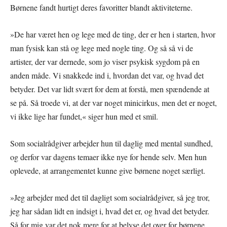
Børnene fandt hurtigt deres favoritter blandt aktiviteterne.
»De har været hen og lege med de ting, der er hen i starten, hvor
man fysisk kan stå og lege med nogle ting. Og så så vi de
artister, der var dernede, som jo viser psykisk sygdom på en
anden måde. Vi snakkede ind i, hvordan det var, og hvad det
betyder. Det var lidt svært for dem at forstå, men spændende at
se på. Så troede vi, at der var noget minicirkus, men det er noget,
vi ikke lige har fundet,« siger hun med et smil.
Som socialrådgiver arbejder hun til daglig med mental sundhed,
og derfor var dagens temaer ikke nye for hende selv. Men hun
oplevede, at arrangementet kunne give børnene noget særligt.
»Jeg arbejder med det til dagligt som socialrådgiver, så jeg tror,
jeg har sådan lidt en indsigt i, hvad det er, og hvad det betyder.
Så for mig var det nok mere for at belyse det over for børnene,