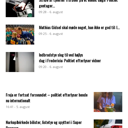
gentager...
09:28 - 6. august
Mathias Gidsel skal møde noget, han ikke er god til: I...
09:25 - 6. august
Indbrudstyv slog til ved højlys
dag i Fredericia: Politiet efterlyser vidner
09:20 - 6. august
Freja er fortsat forsvundet – politiet efterlyser hende
nu internationalt
16:41 - 5. august
Narkopåvirkede bilister, listetyv og spytteri i Super
Brugsen