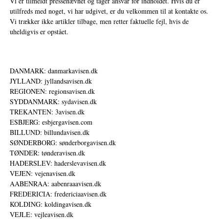
Vi er tilmeldt pressenævnet og tager ansvar for indholdet. Hvis du er
utilfreds med noget, vi har udgivet, er du velkommen til at kontakte os.
Vi trækker ikke artikler tilbage, men retter faktuelle fejl, hvis de
uheldigvis er opstået.
DANMARK: danmarkavisen.dk
JYLLAND: jyllandsavisen.dk
REGIONEN: regionsavisen.dk
SYDDANMARK: sydavisen.dk
TREKANTEN: 3avisen.dk
ESBJERG: esbjergavisen.com
BILLUND: billundavisen.dk
SØNDERBORG: sønderborgavisen.dk
TØNDER: tønderavisen.dk
HADERSLEV: haderslevavisen.dk
VEJEN: vejenavisen.dk
AABENRAA: aabenraaavisen.dk
FREDERICIA: fredericiaavisen.dk
KOLDING: koldingavisen.dk
VEJLE: vejleavisen.dk