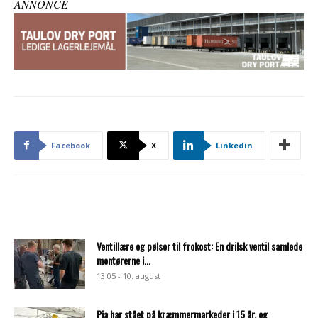
ANNONCE
Facebook
X
Linkedin
Ventillære og pølser til frokost: En drilsk ventil samlede
montørerne i...
13:05 - 10. august
Pia har stået på kræmmermarkeder i 15 år, og