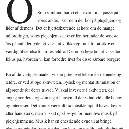
O
Som samfund har vi et ansvar for at passe på
vores ældre, især dem der bor på plejehjem og
lider af demens. Det er hjerteskærende at høre om de mange
udfordringer, vores plejehjem står over for, herunder de seneste
års påbud, der tydeligt viser, at vi ikke gør nok for at sikre en
værdig tilværelse for vores ældre. Det er på høje tid, at vi sætter
fokus på, hvordan vi kan forbedre livet for disse sårbare borgere.
En af de vigtigste måder, vi kan gøre livet lettere for demente og
ældre, er ved at øge aktiviteten. Fysisk og mental stimulation er
afgørende for deres trivsel. Vi skal investere i aktiviteter, der
engagerer dem, og som tager hensyn til deres individuelle behov
og interesser. Det kunne være alt fra musikterapi til havearbejde
eller håndværk, men vi skal også sørge for mere live musik på
plejehjemmene. Musik har en enestående evne til at bringe
glæde og minder frem, og det kan have en positiv indvirkning på