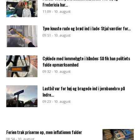
Fredericia har...
11:09 - 10. august
Tyve knuste rude og brød ind i lade: Stjal værdier for...
09:51 - 10. august
Cyklede med lommelygte i hånden: Så fik han politiets
fulde opmærksomhed
09:32 - 10. august
Lastbil var for høj og bragede ind i jernbanebro på
Indre...
09:23 - 10. august
Ferien trak priserne op, men inflationen falder
08:54 - 10. august