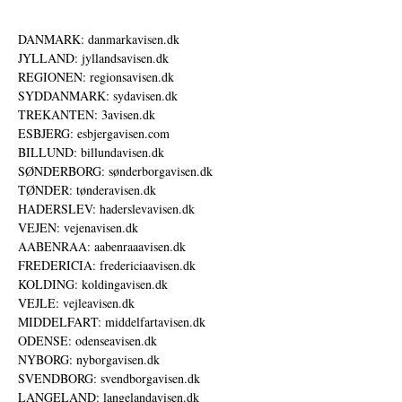
DANMARK: danmarkavisen.dk
JYLLAND: jyllandsavisen.dk
REGIONEN: regionsavisen.dk
SYDDANMARK: sydavisen.dk
TREKANTEN: 3avisen.dk
ESBJERG: esbjergavisen.com
BILLUND: billundavisen.dk
SØNDERBORG: sønderborgavisen.dk
TØNDER: tønderavisen.dk
HADERSLEV: haderslevavisen.dk
VEJEN: vejenavisen.dk
AABENRAA: aabenraaavisen.dk
FREDERICIA: fredericiaavisen.dk
KOLDING: koldingavisen.dk
VEJLE: vejleavisen.dk
MIDDELFART: middelfartavisen.dk
ODENSE: odenseavisen.dk
NYBORG: nyborgavisen.dk
SVENDBORG: svendborgavisen.dk
LANGELAND: langelandavisen.dk