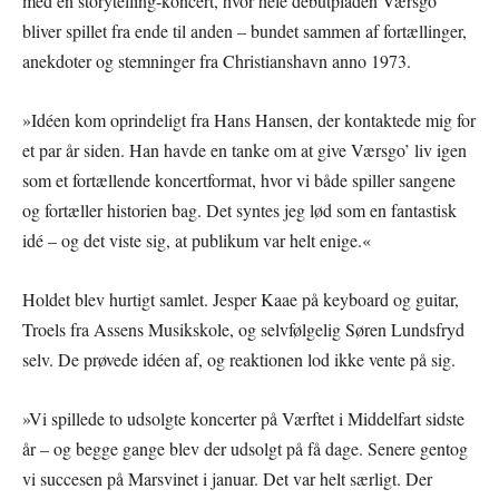
med en storytelling-koncert, hvor hele debutpladen Værsgo’
bliver spillet fra ende til anden – bundet sammen af fortællinger,
anekdoter og stemninger fra Christianshavn anno 1973.
»Idéen kom oprindeligt fra Hans Hansen, der kontaktede mig for
et par år siden. Han havde en tanke om at give Værsgo’ liv igen
som et fortællende koncertformat, hvor vi både spiller sangene
og fortæller historien bag. Det syntes jeg lød som en fantastisk
idé – og det viste sig, at publikum var helt enige.«
Holdet blev hurtigt samlet. Jesper Kaae på keyboard og guitar,
Troels fra Assens Musikskole, og selvfølgelig Søren Lundsfryd
selv. De prøvede idéen af, og reaktionen lod ikke vente på sig.
»Vi spillede to udsolgte koncerter på Værftet i Middelfart sidste
år – og begge gange blev der udsolgt på få dage. Senere gentog
vi succesen på Marsvinet i januar. Det var helt særligt. Der