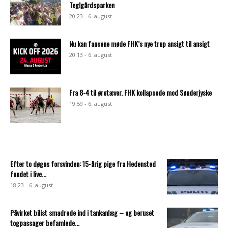
Teglgårdsparken
20:23 - 6. august
Nu kan fansene møde FHK’s nye trup ansigt til ansigt
20:13 - 6. august
Fra 8-4 til øretæver. FHK kollapsede mod Sønderjyske
19:59 - 6. august
Efter to døgns forsvinden: 15-årig pige fra Hedensted
fundet i live...
18:23 - 6. august
Påvirket bilist smadrede ind i tankanlæg – og beruset
togpassager befamlede...