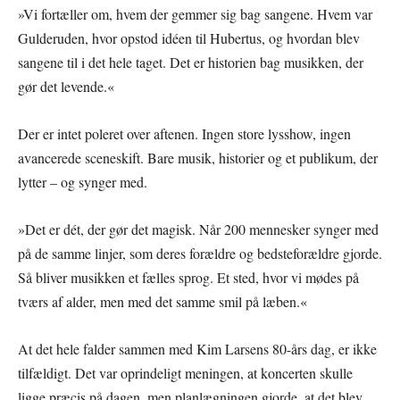
»Vi fortæller om, hvem der gemmer sig bag sangene. Hvem var
Gulderuden, hvor opstod idéen til Hubertus, og hvordan blev
sangene til i det hele taget. Det er historien bag musikken, der
gør det levende.«
Der er intet poleret over aftenen. Ingen store lysshow, ingen
avancerede sceneskift. Bare musik, historier og et publikum, der
lytter – og synger med.
»Det er dét, der gør det magisk. Når 200 mennesker synger med
på de samme linjer, som deres forældre og bedsteforældre gjorde.
Så bliver musikken et fælles sprog. Et sted, hvor vi mødes på
tværs af alder, men med det samme smil på læben.«
At det hele falder sammen med Kim Larsens 80-års dag, er ikke
tilfældigt. Det var oprindeligt meningen, at koncerten skulle
ligge præcis på dagen, men planlægningen gjorde, at det blev