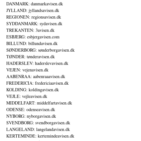
DANMARK: danmarkavisen.dk
JYLLAND: jyllandsavisen.dk
REGIONEN: regionsavisen.dk
SYDDANMARK: sydavisen.dk
TREKANTEN: 3avisen.dk
ESBJERG: esbjergavisen.com
BILLUND: billundavisen.dk
SØNDERBORG: sønderborgavisen.dk
TØNDER: tønderavisen.dk
HADERSLEV: haderslevavisen.dk
VEJEN: vejenavisen.dk
AABENRAA: aabenraaavisen.dk
FREDERICIA: fredericiaavisen.dk
KOLDING: koldingavisen.dk
VEJLE: vejleavisen.dk
MIDDELFART: middelfartavisen.dk
ODENSE: odenseavisen.dk
NYBORG: nyborgavisen.dk
SVENDBORG: svendborgavisen.dk
LANGELAND: langelandavisen.dk
KERTEMINDE: kertemindeavisen.dk