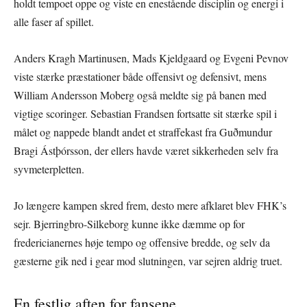
holdt tempoet oppe og viste en enestående disciplin og energi i
alle faser af spillet.
Anders Kragh Martinusen, Mads Kjeldgaard og Evgeni Pevnov
viste stærke præstationer både offensivt og defensivt, mens
William Andersson Moberg også meldte sig på banen med
vigtige scoringer. Sebastian Frandsen fortsatte sit stærke spil i
målet og nappede blandt andet et straffekast fra Guðmundur
Bragi Ástþórsson, der ellers havde været sikkerheden selv fra
syvmeterpletten.
Jo længere kampen skred frem, desto mere afklaret blev FHK’s
sejr. Bjerringbro-Silkeborg kunne ikke dæmme op for
fredericianernes høje tempo og offensive bredde, og selv da
gæsterne gik ned i gear mod slutningen, var sejren aldrig truet.
En festlig aften for fansene