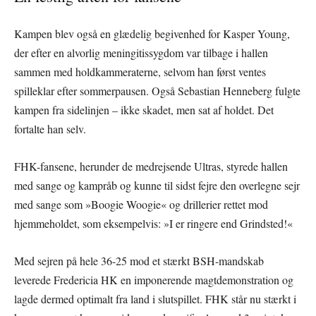
Kampen blev også en glædelig begivenhed for Kasper Young,
der efter en alvorlig meningitissygdom var tilbage i hallen
sammen med holdkammeraterne, selvom han først ventes
spilleklar efter sommerpausen. Også Sebastian Henneberg fulgte
kampen fra sidelinjen – ikke skadet, men sat af holdet. Det
fortalte han selv.
FHK-fansene, herunder de medrejsende Ultras, styrede hallen
med sange og kampråb og kunne til sidst fejre den overlegne sejr
med sange som »Boogie Woogie« og drillerier rettet mod
hjemmeholdet, som eksempelvis: »I er ringere end Grindsted!«
Med sejren på hele 36-25 mod et stærkt BSH-mandskab
leverede Fredericia HK en imponerende magtdemonstration og
lagde dermed optimalt fra land i slutspillet. FHK står nu stærkt i