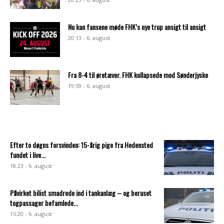
Nu kan fansene møde FHK’s nye trup ansigt til ansigt
20:13 - 6. august
Fra 8-4 til øretæver. FHK kollapsede mod Sønderjyske
19:59 - 6. august
Efter to døgns forsvinden: 15-årig pige fra Hedensted
fundet i live...
18:23 - 6. august
Påvirket bilist smadrede ind i tankanlæg – og beruset
togpassager befamlede...
15:20 - 6. august