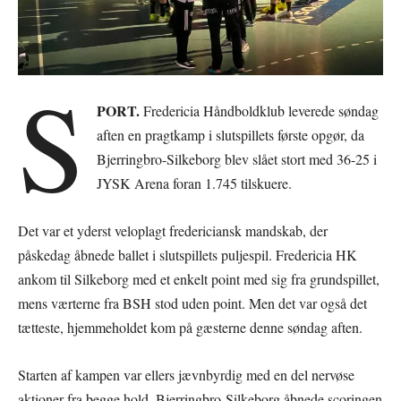
S
PORT.
Fredericia Håndboldklub leverede søndag
aften en pragtkamp i slutspillets første opgør, da
Bjerringbro-Silkeborg blev slået stort med 36-25 i
JYSK Arena foran 1.745 tilskuere.
Det var et yderst veloplagt fredericiansk mandskab, der
påskedag åbnede ballet i slutspillets puljespil. Fredericia HK
ankom til Silkeborg med et enkelt point med sig fra grundspillet,
mens værterne fra BSH stod uden point. Men det var også det
tætteste, hjemmeholdet kom på gæsterne denne søndag aften.
Starten af kampen var ellers jævnbyrdig med en del nervøse
aktioner fra begge hold. Bjerringbro-Silkeborg åbnede scoringen