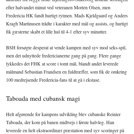
efter halvandet minut ved veteranen Morten Olsen, men
Fredericia HK fandt hurtigt rytmen. Mads Kjeldgaard og Anders
Kragh Martinusen trådte i karakter med mål og assists, og hurtigt
fik gæsterne skabt et lille hul til 4-1 efter syv minutter.
BSH forsøgte desperat at vende kampen med syv mod seks-spil,
men det udnyttede fredericianerne gang på gang. Flere gange
lykkedes det FHK at score i tomt mål, blandt andet leverede
målmand Sebastian Frandsen en fuldtræffer, som fik de omkring
100 medrejsende Fredericia-fans til at gå i ekstase.
Taboada med cubansk magi
Helt afgørende for kampens udvikling blev cubanske Reinier
Taboada, der kom på banen midtvejs i første halvleg. Han
leverede en helt ekstraordinær præstation med syv scoringer på