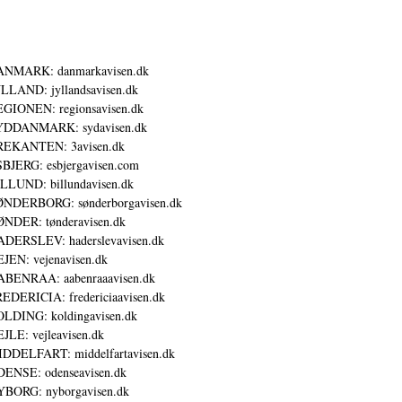
ANMARK: danmarkavisen.dk
LLAND: jyllandsavisen.dk
GIONEN: regionsavisen.dk
YDDANMARK: sydavisen.dk
REKANTEN: 3avisen.dk
BJERG: esbjergavisen.com
LLUND: billundavisen.dk
NDERBORG: sønderborgavisen.dk
NDER: tønderavisen.dk
DERSLEV: haderslevavisen.dk
JEN: vejenavisen.dk
BENRAA: aabenraaavisen.dk
EDERICIA: fredericiaavisen.dk
LDING: koldingavisen.dk
JLE: vejleavisen.dk
DDELFART: middelfartavisen.dk
ENSE: odenseavisen.dk
BORG: nyborgavisen.dk