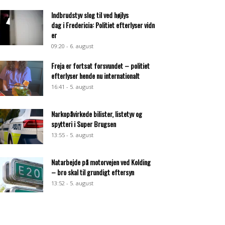
Indbrudstyv slog til ved højlys
dag i Fredericia: Politiet efterlyser vidn
er
09:20 - 6. august
Freja er fortsat forsvundet – politiet
efterlyser hende nu internationalt
16:41 - 5. august
Narkopåvirkede bilister, listetyv og
spytteri i Super Brugsen
13:55 - 5. august
Natarbejde på motorvejen ved Kolding
– bro skal til grundigt eftersyn
13:52 - 5. august