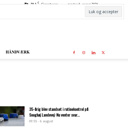
C
20.1
Copenhagen
torsdag 6. august 2026
HÅNDVÆRK
35-årig blev standset i rutinekontrol på
Snoghøj Landevej: Nu venter svar...
09:55 - 6. august