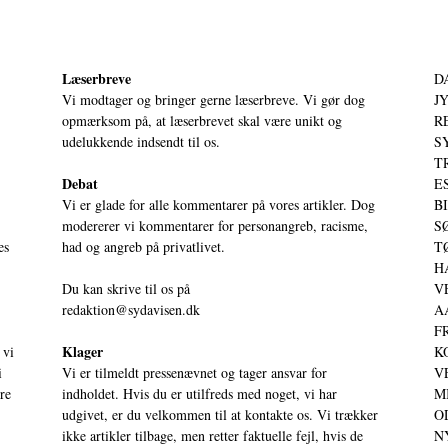
Læserbreve
D
Vi modtager og bringer gerne læserbreve. Vi gør dog
JY
opmærksom på, at læserbrevet skal være unikt og
RE
udelukkende indsendt til os.
S
T
Debat
ES
Vi er glade for alle kommentarer på vores artikler. Dog
BI
modererer vi kommentarer for personangreb, racisme,
SØ
es
had og angreb på privatlivet.
TØ
HA
Du kan skrive til os på
VE
redaktion@sydavisen.dk
AA
FR
Klager
 vi
KO
i
Vi er tilmeldt pressenævnet og tager ansvar for
VE
ere
indholdet. Hvis du er utilfreds med noget, vi har
MI
udgivet, er du velkommen til at kontakte os. Vi trækker
OD
ikke artikler tilbage, men retter faktuelle fejl, hvis de
NY