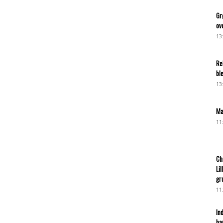
Gr
ov
13
Re
bl
13
Ma
11
Ch
Li
gr
11
In
ba