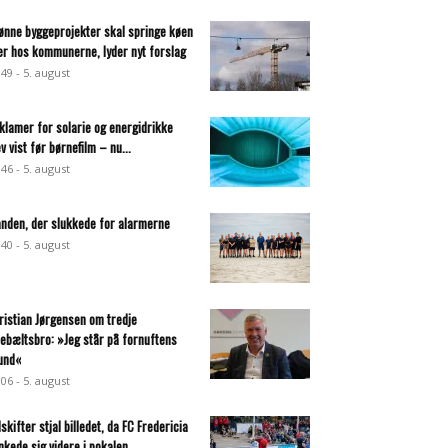
ønne byggeprojekter skal springe køen
er hos kommunerne, lyder nyt forslag
:49 - 5. august
klamer for solarie og energidrikke
ev vist før børnefilm – nu...
:46 - 5. august
nden, der slukkede for alarmerne
:40 - 5. august
ristian Jørgensen om tredje
llebæltsbro: »Jeg står på fornuftens
und«
:06 - 5. august
dskifter stjal billedet, da FC Fredericia
nkede sig videre i pokalen