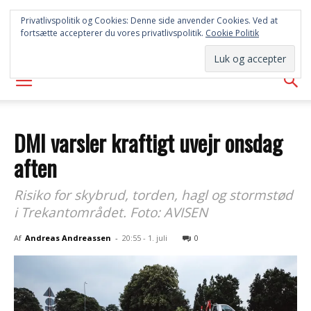
SYD
Privatlivspolitik og Cookies: Denne side anvender Cookies. Ved at
fortsætte accepterer du vores privatlivspolitik.
Cookie Politik
AVISEN
DMI varsler kraftigt uvejr onsdag
aften
Risiko for skybrud, torden, hagl og stormstød
i Trekantområdet. Foto: AVISEN
Af
Andreas Andreassen
-
20:55 - 1. juli
0