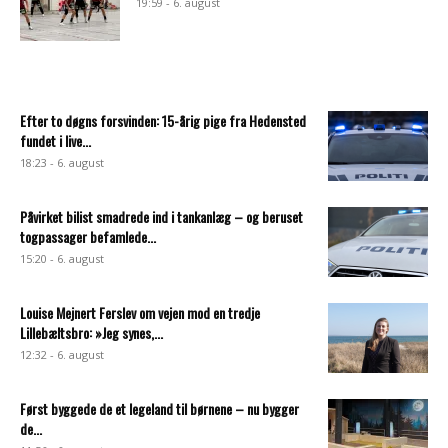
19:59 - 6. august
Efter to døgns forsvinden: 15-årig pige fra Hedensted
fundet i live...
18:23 - 6. august
Påvirket bilist smadrede ind i tankanlæg – og beruset
togpassager befamlede...
15:20 - 6. august
Louise Mejnert Ferslev om vejen mod en tredje
Lillebæltsbro: »Jeg synes,...
12:32 - 6. august
Først byggede de et legeland til børnene – nu bygger
de...