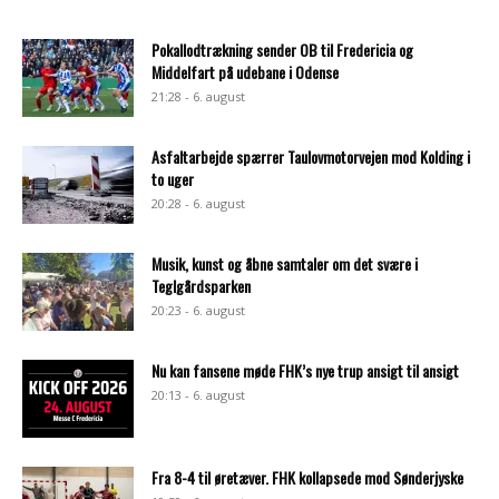
Pokallodtrækning sender OB til Fredericia og
Middelfart på udebane i Odense
21:28 - 6. august
Asfaltarbejde spærrer Taulovmotorvejen mod Kolding i
to uger
20:28 - 6. august
Musik, kunst og åbne samtaler om det svære i
Teglgårdsparken
20:23 - 6. august
Nu kan fansene møde FHK’s nye trup ansigt til ansigt
20:13 - 6. august
Fra 8-4 til øretæver. FHK kollapsede mod Sønderjyske