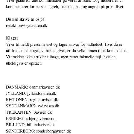
Vi er glade for alle kommentarer på vores artikler. Dog modererer vi
kommentarer for personangreb, racisme, had og angreb på privatlivet.
Du kan skrive til os på
redaktion@sydavisen.dk
Klager
Vi er tilmeldt pressenævnet og tager ansvar for indholdet. Hvis du er
utilfreds med noget, vi har udgivet, er du velkommen til at kontakte os.
Vi trækker ikke artikler tilbage, men retter faktuelle fejl, hvis de
uheldigvis er opstået.
DANMARK: danmarkavisen.dk
JYLLAND: jyllandsavisen.dk
REGIONEN: regionsavisen.dk
SYDDANMARK: sydavisen.dk
TREKANTEN: 3avisen.dk
ESBJERG: esbjergavisen.com
BILLUND: billundavisen.dk
SØNDERBORG: sønderborgavisen.dk