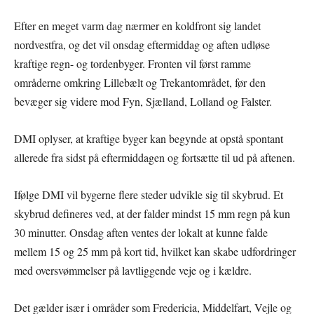
Efter en meget varm dag nærmer en koldfront sig landet
nordvestfra, og det vil onsdag eftermiddag og aften udløse
kraftige regn- og tordenbyger. Fronten vil først ramme
områderne omkring Lillebælt og Trekantområdet, før den
bevæger sig videre mod Fyn, Sjælland, Lolland og Falster.
DMI oplyser, at kraftige byger kan begynde at opstå spontant
allerede fra sidst på eftermiddagen og fortsætte til ud på aftenen.
Ifølge DMI vil bygerne flere steder udvikle sig til skybrud. Et
skybrud defineres ved, at der falder mindst 15 mm regn på kun
30 minutter. Onsdag aften ventes der lokalt at kunne falde
mellem 15 og 25 mm på kort tid, hvilket kan skabe udfordringer
med oversvømmelser på lavtliggende veje og i kældre.
Det gælder især i områder som Fredericia, Middelfart, Vejle og