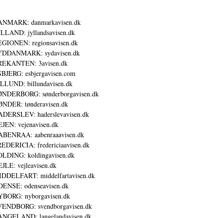
ANMARK: danmarkavisen.dk
LLAND: jyllandsavisen.dk
GIONEN: regionsavisen.dk
YDDANMARK: sydavisen.dk
REKANTEN: 3avisen.dk
BJERG: esbjergavisen.com
LLUND: billundavisen.dk
NDERBORG: sønderborgavisen.dk
NDER: tønderavisen.dk
DERSLEV: haderslevavisen.dk
JEN: vejenavisen.dk
BENRAA: aabenraaavisen.dk
EDERICIA: fredericiaavisen.dk
LDING: koldingavisen.dk
JLE: vejleavisen.dk
DDELFART: middelfartavisen.dk
ENSE: odenseavisen.dk
BORG: nyborgavisen.dk
ENDBORG: svendborgavisen.dk
NGELAND: langelandavisen.dk