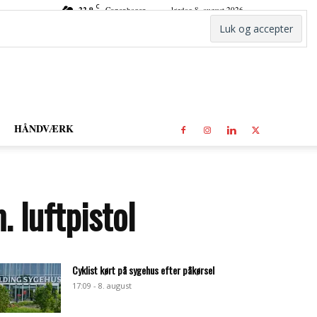
C
22.9
Copenhagen
lørdag 8. august 2026
HÅNDVÆRK
 luftpistol
Cyklist kørt på sygehus efter påkørsel
17:09 - 8. august