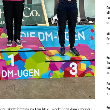
Do
på
ru
08
Mi
Br
21
Kr
fr
to
15
Be
Fr
13
Kv
org Skytteforening på Fyn blev i weekenden dansk mester i