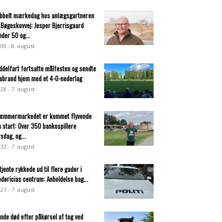
bbelt mærkedag hos anlægsgartneren
 Bøgeskovvej: Jesper Bjerrisgaard
nder 50 og...
:00 - 8. august
ddelfart fortsatte målfesten og sendte
abrand hjem med et 4-0-nederlag
:28 - 7. august
æmmermarkedet er kommet flyvende
a start: Over 350 bankospillere
rsdag, og...
:32 - 7. august
tjente rykkede ud til flere gader i
edericias centrum: Anholdelse bag...
:27 - 7. august
inde død efter påkørsel af tog ved