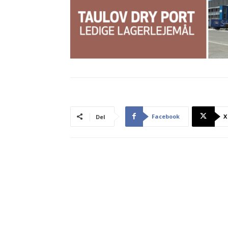
Facebook
X
Del