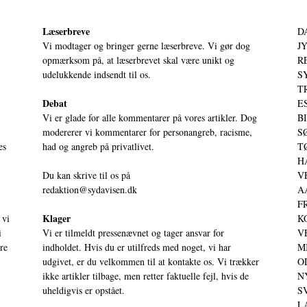
Læserbreve
D
Vi modtager og bringer gerne læserbreve. Vi gør dog
JY
opmærksom på, at læserbrevet skal være unikt og
RE
udelukkende indsendt til os.
S
T
Debat
ES
Vi er glade for alle kommentarer på vores artikler. Dog
BI
modererer vi kommentarer for personangreb, racisme,
SØ
es
had og angreb på privatlivet.
TØ
HA
Du kan skrive til os på
VE
redaktion@sydavisen.dk
AA
FR
Klager
 vi
KO
i
Vi er tilmeldt pressenævnet og tager ansvar for
VE
ere
indholdet. Hvis du er utilfreds med noget, vi har
MI
udgivet, er du velkommen til at kontakte os. Vi trækker
OD
ikke artikler tilbage, men retter faktuelle fejl, hvis de
NY
uheldigvis er opstået.
SV
LA