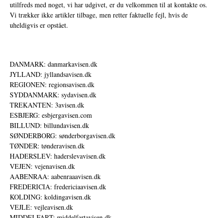
utilfreds med noget, vi har udgivet, er du velkommen til at kontakte os.
Vi trækker ikke artikler tilbage, men retter faktuelle fejl, hvis de
uheldigvis er opstået.
DANMARK: danmarkavisen.dk
JYLLAND: jyllandsavisen.dk
REGIONEN: regionsavisen.dk
SYDDANMARK: sydavisen.dk
TREKANTEN: 3avisen.dk
ESBJERG: esbjergavisen.com
BILLUND: billundavisen.dk
SØNDERBORG: sønderborgavisen.dk
TØNDER: tønderavisen.dk
HADERSLEV: haderslevavisen.dk
VEJEN: vejenavisen.dk
AABENRAA: aabenraaavisen.dk
FREDERICIA: fredericiaavisen.dk
KOLDING: koldingavisen.dk
VEJLE: vejleavisen.dk
MIDDELFART: middelfartavisen.dk