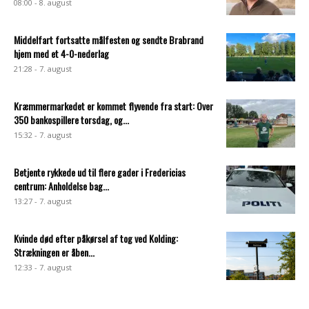
08:00 - 8. august
Middelfart fortsatte målfesten og sendte Brabrand
hjem med et 4-0-nederlag
21:28 - 7. august
Kræmmermarkedet er kommet flyvende fra start: Over
350 bankospillere torsdag, og...
15:32 - 7. august
Betjente rykkede ud til flere gader i Fredericias
centrum: Anholdelse bag...
13:27 - 7. august
Kvinde død efter påkørsel af tog ved Kolding:
Strækningen er åben...
12:33 - 7. august