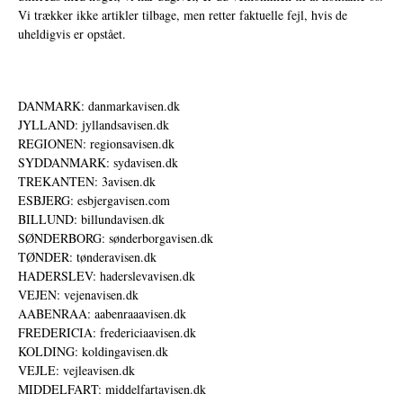
Vi trækker ikke artikler tilbage, men retter faktuelle fejl, hvis de
uheldigvis er opstået.
DANMARK: danmarkavisen.dk
JYLLAND: jyllandsavisen.dk
REGIONEN: regionsavisen.dk
SYDDANMARK: sydavisen.dk
TREKANTEN: 3avisen.dk
ESBJERG: esbjergavisen.com
BILLUND: billundavisen.dk
SØNDERBORG: sønderborgavisen.dk
TØNDER: tønderavisen.dk
HADERSLEV: haderslevavisen.dk
VEJEN: vejenavisen.dk
AABENRAA: aabenraaavisen.dk
FREDERICIA: fredericiaavisen.dk
KOLDING: koldingavisen.dk
VEJLE: vejleavisen.dk
MIDDELFART: middelfartavisen.dk