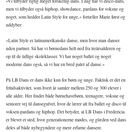
»Vi tilbyder rigtig meget forskellig dans. I dag har vi disco-dans,
men vi tilbyder også hiphop, showdance, pardans for voksne og
noget, som hedder Latin Style for unge,« fortæller Marie først og
uddyber:
»Latin Style er latinamerikanske danse, men hvor man danser
uden partner. Så har vi børnedans helt ned fra treårsalderen og
op til de tidlige skoleklasser. Vi har noget ballet og noget
moderne dans også, så vi har en bred palet af danse.«
På LB Dans er dans ikke kun for børn og unge. Faktisk er det en
fritidsaktivitet, som hvert år samler mellem 250 og 300 elever i
alle aldre. Her finder både børnehavebørn, teenagere, voksne og
seniorer vej til dansegulvet, hvor de lærer alt fra ballet og disco til
voksen-pardans og hiphop. Det betyder, at LB Dans i Fredericia
er blevet et sted, hvor generationerne mødes, og glæden ved dans
deles af både nybegyndere og mere erfarne dansere.