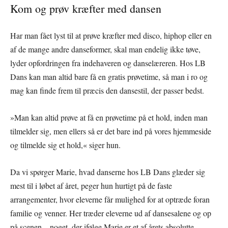
Kom og prøv kræfter med dansen
Har man fået lyst til at prøve kræfter med disco, hiphop eller en
af de mange andre danseformer, skal man endelig ikke tøve,
lyder opfordringen fra indehaveren og danselæreren. Hos LB
Dans kan man altid bare få en gratis prøvetime, så man i ro og
mag kan finde frem til præcis den dansestil, der passer bedst.
»Man kan altid prøve at få en prøvetime på et hold, inden man
tilmelder sig, men ellers så er det bare ind på vores hjemmeside
og tilmelde sig et hold,« siger hun.
Da vi spørger Marie, hvad danserne hos LB Dans glæder sig
mest til i løbet af året, peger hun hurtigt på de faste
arrangementer, hvor eleverne får mulighed for at optræde foran
familie og venner. Her træder eleverne ud af dansesalene og op
på scenen – noget, der ifølge Marie er et af årets absolutte