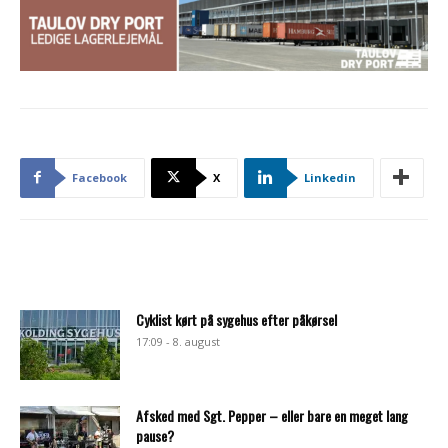
Facebook
X
Linkedin
Cyklist kørt på sygehus efter påkørsel
17:09 - 8. august
Afsked med Sgt. Pepper – eller bare en meget lang
pause?