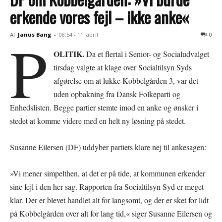
erkende vores fejl – ikke anke«
P
Af
Janus Bang
-
08:54 - 11. april
0
OLITIK.
Da et flertal i Senior- og Socialudvalget
tirsdag valgte at klage over Socialtilsyn Syds
afgørelse om at lukke Kobbelgården 3, var det
uden opbakning fra Dansk Folkeparti og
Enhedslisten. Begge partier stemte imod en anke og ønsker i
stedet at komme videre med en helt ny løsning på stedet.
Susanne Eilersen (DF) uddyber partiets klare nej til ankesagen:
»Vi mener simpelthen, at det er på tide, at kommunen erkender
sine fejl i den her sag. Rapporten fra Socialtilsyn Syd er meget
klar. Der er blevet handlet alt for langsomt, og der er sket for lidt
på Kobbelgården over alt for lang tid,« siger Susanne Eilersen og