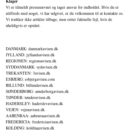
Klager
Vi er tilmeldt pressenævnet og tager ansvar for indholdet. Hvis du er
utilfreds med noget, vi har udgivet, er du velkommen til at kontakte os.
Vi trækker ikke artikler tilbage, men retter faktuelle fejl, hvis de
uheldigvis er opstået.
DANMARK: danmarkavisen.dk
JYLLAND: jyllandsavisen.dk
REGIONEN: regionsavisen.dk
SYDDANMARK: sydavisen.dk
TREKANTEN: 3avisen.dk
ESBJERG: esbjergavisen.com
BILLUND: billundavisen.dk
SØNDERBORG: sønderborgavisen.dk
TØNDER: tønderavisen.dk
HADERSLEV: haderslevavisen.dk
VEJEN: vejenavisen.dk
AABENRAA: aabenraaavisen.dk
FREDERICIA: fredericiaavisen.dk
KOLDING: koldingavisen.dk