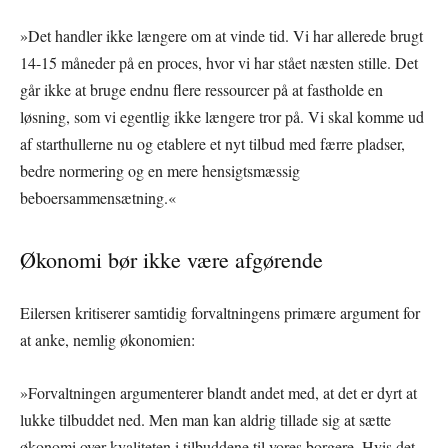
»Det handler ikke længere om at vinde tid. Vi har allerede brugt
14-15 måneder på en proces, hvor vi har stået næsten stille. Det
går ikke at bruge endnu flere ressourcer på at fastholde en
løsning, som vi egentlig ikke længere tror på. Vi skal komme ud
af starthullerne nu og etablere et nyt tilbud med færre pladser,
bedre normering og en mere hensigtsmæssig
beboersammensætning.«
Økonomi bør ikke være afgørende
Eilersen kritiserer samtidig forvaltningens primære argument for
at anke, nemlig økonomien:
»Forvaltningen argumenterer blandt andet med, at det er dyrt at
lukke tilbuddet ned. Men man kan aldrig tillade sig at sætte
økonomi over kvaliteten i tilbuddene til vores borgere. Hvis det