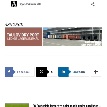
ANNONCE
Facebook
X
Linkedin
FC Fredericia jagter tre point mod tændte nordjyder –