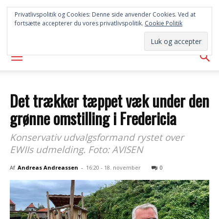
SYD
Privatlivspolitik og Cookies: Denne side anvender Cookies. Ved at
fortsætte accepterer du vores privatlivspolitik.
Cookie Politik
AVISEN
Det trækker tæppet væk under den
grønne omstilling i Fredericia
Konservativ udvalgsformand rystet over
EWIIs udmelding. Foto: AVISEN
Af
Andreas Andreassen
-
16:20 - 18. november
0