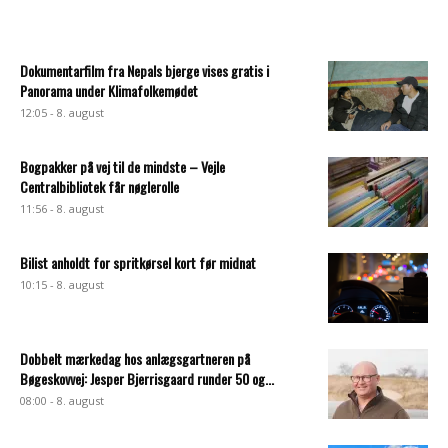
Dokumentarfilm fra Nepals bjerge vises gratis i
Panorama under Klimafolkemødet
12:05 - 8. august
Bogpakker på vej til de mindste – Vejle
Centralbibliotek får nøglerolle
11:56 - 8. august
Bilist anholdt for spritkørsel kort før midnat
10:15 - 8. august
Dobbelt mærkedag hos anlægsgartneren på
Bøgeskovvej: Jesper Bjerrisgaard runder 50 og...
08:00 - 8. august