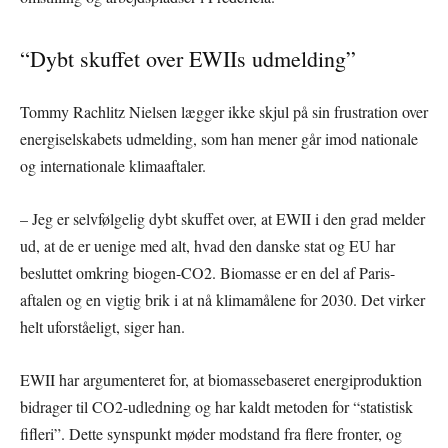
“Dybt skuffet over EWIIs udmelding”
Tommy Rachlitz Nielsen lægger ikke skjul på sin frustration over
energiselskabets udmelding, som han mener går imod nationale
og internationale klimaaftaler.
– Jeg er selvfølgelig dybt skuffet over, at EWII i den grad melder
ud, at de er uenige med alt, hvad den danske stat og EU har
besluttet omkring biogen-CO2. Biomasse er en del af Paris-
aftalen og en vigtig brik i at nå klimamålene for 2030. Det virker
helt uforståeligt, siger han.
EWII har argumenteret for, at biomassebaseret energiproduktion
bidrager til CO2-udledning og har kaldt metoden for “statistisk
fifleri”. Dette synspunkt møder modstand fra flere fronter, og