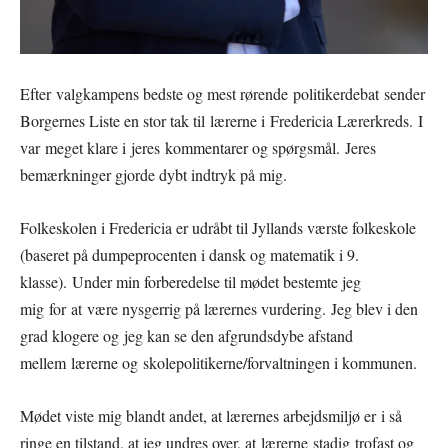
Efter valgkampens bedste og mest rørende politikerdebat sender
Borgernes Liste en stor tak til lærerne i Fredericia Lærerkreds. I
var meget klare i jeres kommentarer og spørgsmål. Jeres
bemærkninger gjorde dybt indtryk på mig.
Folkeskolen i Fredericia er udråbt til Jyllands værste folkeskole
(baseret på dumpeprocenten i dansk og matematik i 9.
klasse). Under min forberedelse til mødet bestemte jeg
mig for at være nysgerrig på lærernes vurdering. Jeg blev i den
grad klogere og jeg kan se den afgrundsdybe afstand
mellem lærerne og skolepolitikerne/forvaltningen i kommunen.
Mødet viste mig blandt andet, at lærernes arbejdsmiljø er i så
ringe en tilstand, at jeg undres over, at lærerne stadig trofast og