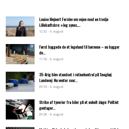
Louise Mejnert Ferslev om vejen mod en tredje
Lillebæltsbro: »Jeg synes,...
12:32 - 6. august
Først byggede de et legeland til børnene – nu bygger
de...
11:56 - 6. august
35-årig blev standset i rutinekontrol på Snoghøj
Landevej: Nu venter svar...
09:55 - 6. august
Stribe af tyverier fra biler på et enkelt døgn: Politiet
gentager...
09:28 - 6. august