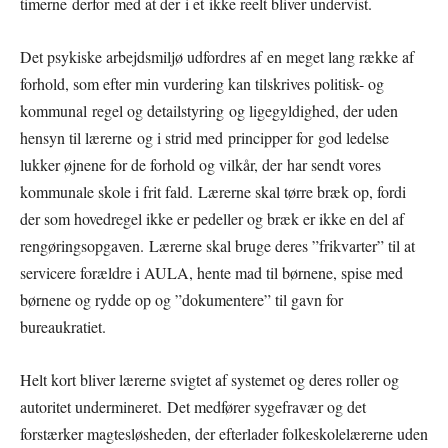
timerne derfor med at der i et ikke reelt bliver undervist.
Det psykiske arbejdsmiljø udfordres af en meget lang række af
forhold, som efter min vurdering kan tilskrives politisk- og
kommunal regel og detailstyring og ligegyldighed, der uden
hensyn til lærerne og i strid med principper for god ledelse
lukker øjnene for de forhold og vilkår, der har sendt vores
kommunale skole i frit fald. Lærerne skal tørre bræk op, fordi
der som hovedregel ikke er pedeller og bræk er ikke en del af
rengøringsopgaven. Lærerne skal bruge deres ”frikvarter” til at
servicere forældre i AULA, hente mad til børnene, spise med
børnene og rydde op og ”dokumentere” til gavn for
bureaukratiet.
Helt kort bliver lærerne svigtet af systemet og deres roller og
autoritet undermineret. Det medfører sygefravær og det
forstærker magtesløsheden, der efterlader folkeskolelærerne uden