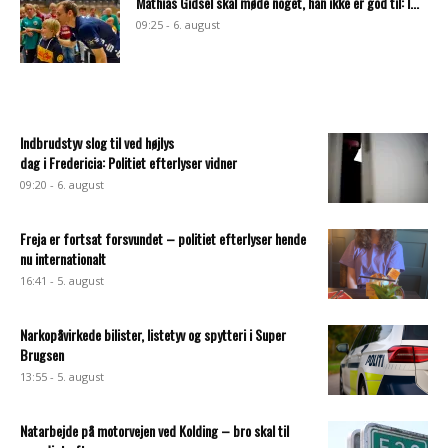
Mathias Gidsel skal møde noget, han ikke er god til: I...
09:25 - 6. august
Indbrudstyv slog til ved højlys
dag i Fredericia: Politiet efterlyser vidner
09:20 - 6. august
Freja er fortsat forsvundet – politiet efterlyser hende
nu internationalt
16:41 - 5. august
Narkopåvirkede bilister, listetyv og spytteri i Super
Brugsen
13:55 - 5. august
Natarbejde på motorvejen ved Kolding – bro skal til