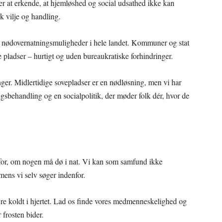
 er at erkende, at hjemløshed og social udsathed ikke kan
sk vilje og handling.
lige nødovernatningsmuligheder i hele landet. Kommuner og stat
 pladser – hurtigt og uden bureaukratiske forhindringer.
inger. Midlertidige sovepladser er en nødløsning, men vi har
brugsbehandling og en socialpolitik, der møder folk dér, hvor de
t for, om nogen må dø i nat. Vi kan som samfund ikke
 mens vi selv søger indenfor.
re koldt i hjertet. Lad os finde vores medmenneskelighed og
 frosten bider.