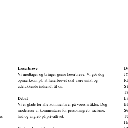
Læserbreve
D
Vi modtager og bringer gerne læserbreve. Vi gør dog
JY
opmærksom på, at læserbrevet skal være unikt og
RE
udelukkende indsendt til os.
S
T
Debat
ES
Vi er glade for alle kommentarer på vores artikler. Dog
BI
modererer vi kommentarer for personangreb, racisme,
SØ
es
had og angreb på privatlivet.
TØ
HA