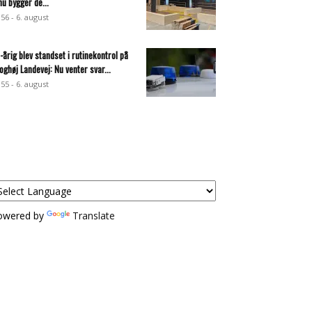
nu bygger de...
:56 - 6. august
-årig blev standset i rutinekontrol på
oghøj Landevej: Nu venter svar...
:55 - 6. august
owered by
Translate