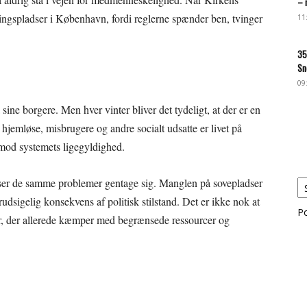
– 
ningspladser i København, fordi reglerne spænder ben, tvinger
11
35
Sn
09
sine borgere. Men hver vinter bliver det tydeligt, at der er en
r hjemløse, misbrugere og andre socialt udsatte er livet på
mod systemets ligegyldighed.
 år ser de samme problemer gentage sig. Manglen på sovepladser
dsigelig konsekvens af politisk stilstand. Det er ikke nok at
P
ner, der allerede kæmper med begrænsede ressourcer og