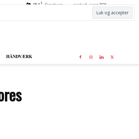
C
18.4
Copenhagen
torsdag 6. august 2026
HÅNDVÆRK
ores