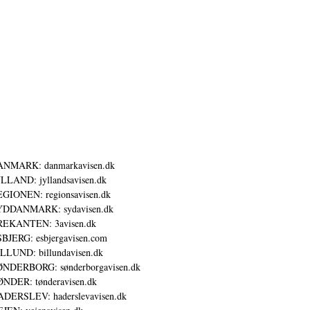
ANMARK: danmarkavisen.dk
LLAND: jyllandsavisen.dk
GIONEN: regionsavisen.dk
YDDANMARK: sydavisen.dk
REKANTEN: 3avisen.dk
BJERG: esbjergavisen.com
LLUND: billundavisen.dk
NDERBORG: sønderborgavisen.dk
NDER: tønderavisen.dk
DERSLEV: haderslevavisen.dk