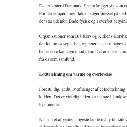
Det er vinter i Danmark. Sneen lægger sig som et
For når temperaturen falder, stiger presset på her
der står udenfor. Både fysisk og i overført betydn
Organisationer som Blå Kors og Kirkens Korshær
der lod om sovepladser, og taberne står tilbage i
heller ikke kan tage imod dem. Det er et scenarie
fra os som samfund.
Lodtrækning om varme og overlevelse
Forestil dig, at dit liv afhænger af et lodtræknin
kulden. Det er virkeligheden for mange hjemløse 
livstruende.
Når vi i et af verdens rigeste lande må ty til nødo
så har vi fejlet. Brandtilladelser og bureaukrati