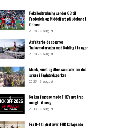
Pokallodtrækning sender OB til
Fredericia og Middelfart på udebane i
Odense
21:28 - 6. august
Asfaltarbejde spærrer
Taulovmotorvejen mod Kolding i to uger
20:28 - 6. august
Musik, kunst og åbne samtaler om det
svære i Teglgårdsparken
20:23 - 6. august
Nu kan fansene møde FHK’s nye trup
ansigt til ansigt
20:13 - 6. august
Fra 8-4 til øretæver. FHK kollapsede