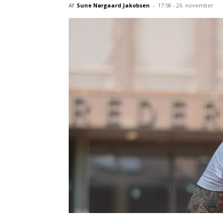
Af
Sune Nørgaard Jakobsen
-
17:58 - 26. november