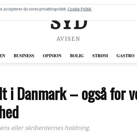
e accepterer du vores privatlivspolitik.
Cookie Politik
SYD
AVISEN
EN
BUSINESS
OPINION
BOLIG
STRØM
GASTRO
dt i Danmark – også for v
hed
ens eller skribenternes holdning.