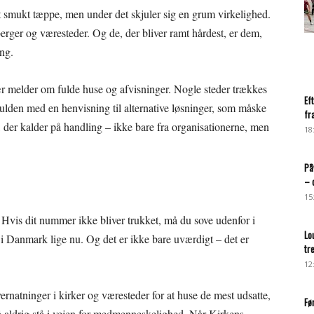
 smukt tæppe, men under det skjuler sig en grum virkelighed.
berger og væresteder. Og de, der bliver ramt hårdest, er dem,
ing.
 melder om fulde huse og afvisninger. Nogle steder trækkes
Ef
 kulden med en henvisning til alternative løsninger, som måske
fr
, der kalder på handling – ikke bare fra organisationerne, men
18
På
– 
15
g. Hvis dit nummer ikke bliver trukket, må du sove udenfor i
Lo
i Danmark lige nu. Og det er ikke bare uværdigt – det er
tr
12
vernatninger i kirker og væresteder for at huse de mest udsatte,
Fø
 må aldrig stå i vejen for medmenneskelighed. Når Kirkens