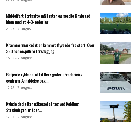
Middelfart fortsatte målfesten og sendte Brabrand
hjem med et 4-0-nederlag
21:28 - 7. august
Kræmmermarkedet er kommet flyvende fra start: Over
350 bankospillere torsdag, og...
15:32 - 7. august
Betjente rykkede ud til flere gader i Fredericias
centrum: Anholdelse bag...
13:27 - 7. august
Kvinde død efter påkørsel af tog ved Kolding:
Strækningen er åben...
12:33 - 7. august