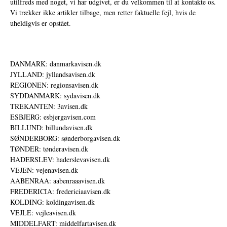
utilfreds med noget, vi har udgivet, er du velkommen til at kontakte os.
Vi trækker ikke artikler tilbage, men retter faktuelle fejl, hvis de
uheldigvis er opstået.
DANMARK: danmarkavisen.dk
JYLLAND: jyllandsavisen.dk
REGIONEN: regionsavisen.dk
SYDDANMARK: sydavisen.dk
TREKANTEN: 3avisen.dk
ESBJERG: esbjergavisen.com
BILLUND: billundavisen.dk
SØNDERBORG: sønderborgavisen.dk
TØNDER: tønderavisen.dk
HADERSLEV: haderslevavisen.dk
VEJEN: vejenavisen.dk
AABENRAA: aabenraaavisen.dk
FREDERICIA: fredericiaavisen.dk
KOLDING: koldingavisen.dk
VEJLE: vejleavisen.dk
MIDDELFART: middelfartavisen.dk