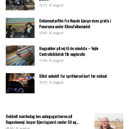
12:11 - 8. august
Dokumentarfilm fra Nepals bjerge vises gratis i
Panorama under Klimafolkemødet
12:05 - 8. august
Bogpakker på vej til de mindste – Vejle
Centralbibliotek får nøglerolle
11:56 - 8. august
Bilist anholdt for spritkørsel kort før midnat
10:15 - 8. august
Dobbelt mærkedag hos anlægsgartneren på
Bøgeskovvej: Jesper Bjerrisgaard runder 50 og...
08:00 - 8. august