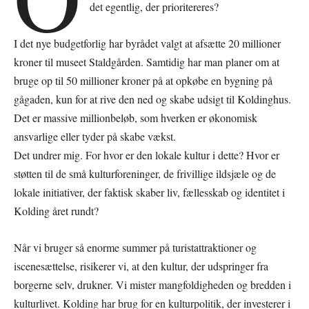
det egentlig, der prioritereres?
I det nye budgetforlig har byrådet valgt at afsætte 20 millioner
kroner til museet Staldgården. Samtidig har man planer om at
bruge op til 50 millioner kroner på at opkøbe en bygning på
gågaden, kun for at rive den ned og skabe udsigt til Koldinghus.
Det er massive millionbeløb, som hverken er økonomisk
ansvarlige eller tyder på skabe vækst.
Det undrer mig. For hvor er den lokale kultur i dette? Hvor er
støtten til de små kulturforeninger, de frivillige ildsjæle og de
lokale initiativer, der faktisk skaber liv, fællesskab og identitet i
Kolding året rundt?
Når vi bruger så enorme summer på turistattraktioner og
iscenesættelse, risikerer vi, at den kultur, der udspringer fra
borgerne selv, drukner. Vi mister mangfoldigheden og bredden i
kulturlivet. Kolding har brug for en kulturpolitik, der investerer i