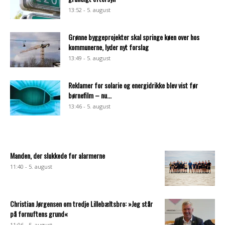
13:52 - 5. august
Grønne byggeprojekter skal springe køen over hos
kommunerne, lyder nyt forslag
13:49 - 5. august
Reklamer for solarie og energidrikke blev vist før
børnefilm – nu...
13:46 - 5. august
Manden, der slukkede for alarmerne
11:40 - 5. august
Christian Jørgensen om tredje Lillebæltsbro: »Jeg står
på fornuftens grund«
11:06 - 5. august