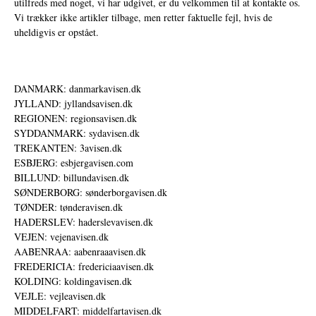
utilfreds med noget, vi har udgivet, er du velkommen til at kontakte os.
Vi trækker ikke artikler tilbage, men retter faktuelle fejl, hvis de
uheldigvis er opstået.
DANMARK: danmarkavisen.dk
JYLLAND: jyllandsavisen.dk
REGIONEN: regionsavisen.dk
SYDDANMARK: sydavisen.dk
TREKANTEN: 3avisen.dk
ESBJERG: esbjergavisen.com
BILLUND: billundavisen.dk
SØNDERBORG: sønderborgavisen.dk
TØNDER: tønderavisen.dk
HADERSLEV: haderslevavisen.dk
VEJEN: vejenavisen.dk
AABENRAA: aabenraaavisen.dk
FREDERICIA: fredericiaavisen.dk
KOLDING: koldingavisen.dk
VEJLE: vejleavisen.dk
MIDDELFART: middelfartavisen.dk