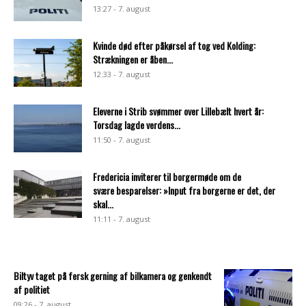
13:27 - 7. august
Kvinde død efter påkørsel af tog ved Kolding:
Strækningen er åben...
12:33 - 7. august
Eleverne i Strib svømmer over Lillebælt hvert år:
Torsdag lagde verdens...
11:50 - 7. august
Fredericia inviterer til borgermøde om de
svære besparelser: »Input fra borgerne er det, der
skal...
11:11 - 7. august
Biltyv taget på fersk gerning af bilkamera og genkendt
af politiet
09:26 - 7. august