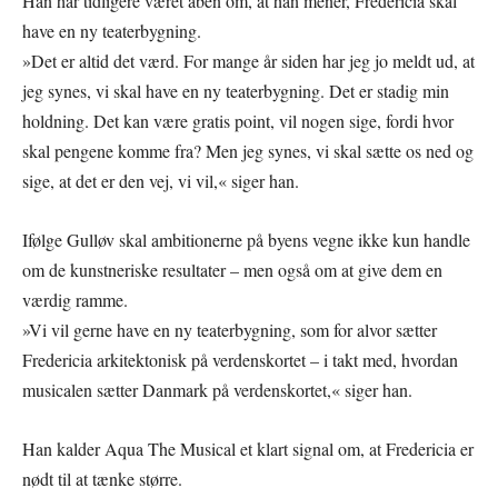
Han har tidligere været åben om, at han mener, Fredericia skal
have en ny teaterbygning.
»Det er altid det værd. For mange år siden har jeg jo meldt ud, at
jeg synes, vi skal have en ny teaterbygning. Det er stadig min
holdning. Det kan være gratis point, vil nogen sige, fordi hvor
skal pengene komme fra? Men jeg synes, vi skal sætte os ned og
sige, at det er den vej, vi vil,« siger han.
Ifølge Gulløv skal ambitionerne på byens vegne ikke kun handle
om de kunstneriske resultater – men også om at give dem en
værdig ramme.
»Vi vil gerne have en ny teaterbygning, som for alvor sætter
Fredericia arkitektonisk på verdenskortet – i takt med, hvordan
musicalen sætter Danmark på verdenskortet,« siger han.
Han kalder Aqua The Musical et klart signal om, at Fredericia er
nødt til at tænke større.