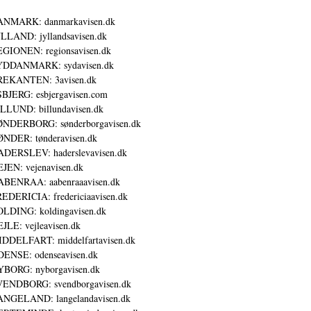
ANMARK: danmarkavisen.dk
LLAND: jyllandsavisen.dk
GIONEN: regionsavisen.dk
YDDANMARK: sydavisen.dk
REKANTEN: 3avisen.dk
BJERG: esbjergavisen.com
LLUND: billundavisen.dk
NDERBORG: sønderborgavisen.dk
NDER: tønderavisen.dk
DERSLEV: haderslevavisen.dk
JEN: vejenavisen.dk
BENRAA: aabenraaavisen.dk
EDERICIA: fredericiaavisen.dk
LDING: koldingavisen.dk
JLE: vejleavisen.dk
DDELFART: middelfartavisen.dk
ENSE: odenseavisen.dk
BORG: nyborgavisen.dk
ENDBORG: svendborgavisen.dk
NGELAND: langelandavisen.dk