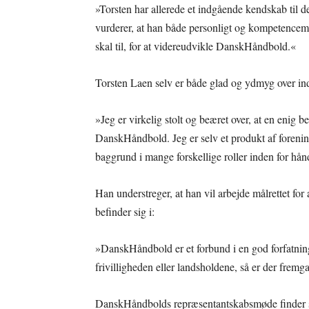
»Torsten har allerede et indgående kendskab til de
vurderer, at han både personligt og kompetencem
skal til, for at videreudvikle DanskHåndbold.«
Torsten Laen selv er både glad og ydmyg over ind
»Jeg er virkelig stolt og beæret over, at en enig be
DanskHåndbold. Jeg er selv et produkt af fore
baggrund i mange forskellige roller inden for hån
Han understreger, at han vil arbejde målrettet for
befinder sig i:
»DanskHåndbold er et forbund i en god forfatni
frivilligheden eller landsholdene, så er der fremga
DanskHåndbolds repræsentantskabsmøde finder st