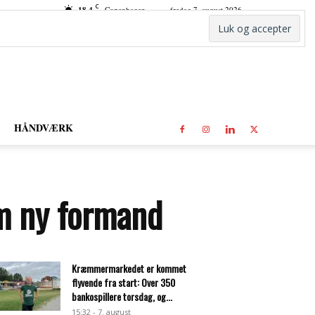
C
18.4
Copenhagen
fredag 7. august 2026
HÅNDVÆRK
om ny formand
Kræmmermarkedet er kommet
flyvende fra start: Over 350
bankospillere torsdag, og...
15:32 - 7. august