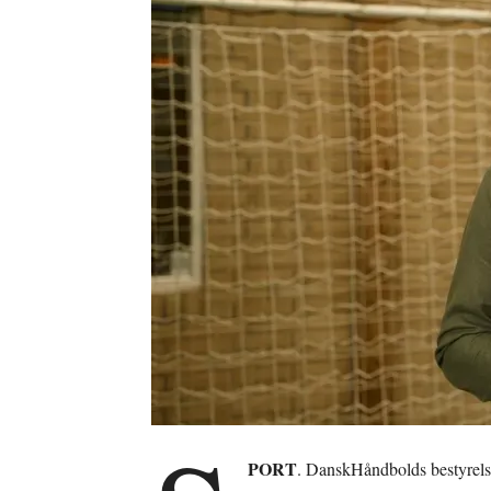
PORT
. DanskHåndbolds bestyrelse h