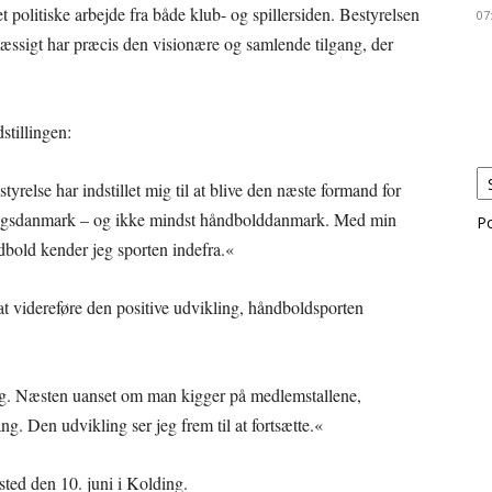
t politiske arbejde fra både klub- og spillersiden. Bestyrelsen
07
æssigt har præcis den visionære og samlende tilgang, der
stillingen:
styrelse har indstillet mig til at blive den næste formand for
ningsdanmark – og ikke mindst håndbolddanmark. Med min
P
dbold kender jeg sporten indefra.«
 at videreføre den positive udvikling, håndboldsporten
ng. Næsten uanset om man kigger på medlemstallene,
ng. Den udvikling ser jeg frem til at fortsætte.«
ed den 10. juni i Kolding.