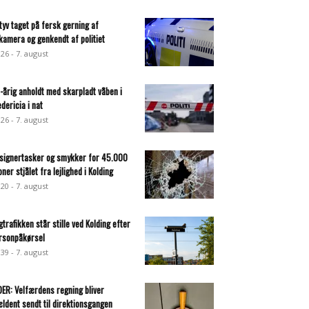
ltyv taget på fersk gerning af
lkamera og genkendt af politiet
:26 - 7. august
-årig anholdt med skarpladt våben i
edericia i nat
:26 - 7. august
signertasker og smykker for 45.000
oner stjålet fra lejlighed i Kolding
:20 - 7. august
gtrafikken står stille ved Kolding efter
rsonpåkørsel
:39 - 7. august
DER: Velfærdens regning bliver
ældent sendt til direktionsgangen