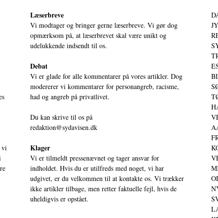
Læserbreve
D
Vi modtager og bringer gerne læserbreve. Vi gør dog
JY
opmærksom på, at læserbrevet skal være unikt og
RE
udelukkende indsendt til os.
S
T
Debat
ES
Vi er glade for alle kommentarer på vores artikler. Dog
BI
modererer vi kommentarer for personangreb, racisme,
SØ
es
had og angreb på privatlivet.
TØ
HA
Du kan skrive til os på
VE
redaktion@sydavisen.dk
AA
FR
Klager
 vi
KO
i
Vi er tilmeldt pressenævnet og tager ansvar for
VE
ere
indholdet. Hvis du er utilfreds med noget, vi har
MI
udgivet, er du velkommen til at kontakte os. Vi trækker
OD
ikke artikler tilbage, men retter faktuelle fejl, hvis de
NY
uheldigvis er opstået.
SV
LA