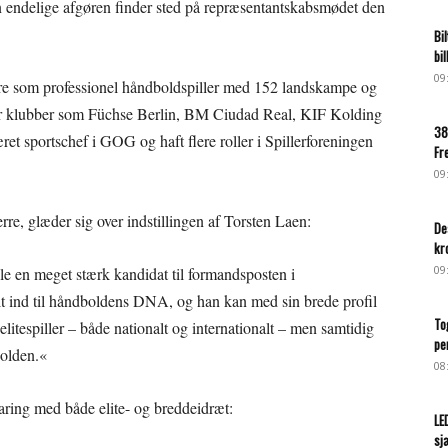
endelige afgøren finder sted på repræsentantskabsmødet den
Bi
bi
09
iere som professionel håndboldspiller med 152 landskampe og
or klubber som Füchse Berlin, BM Ciudad Real, KIF Kolding
38
sportschef i GOG og haft flere roller i Spillerforeningen
Fr
09
, glæder sig over indstillingen af Torsten Laen:
De
kr
09
lle en meget stærk kandidat til formandsposten i
t ind til håndboldens DNA, og han kan med sin brede profil
To
elitespiller – både nationalt og internationalt – men samtidig
pe
bolden.«
08
ring med både elite- og breddeidræt:
LE
sj