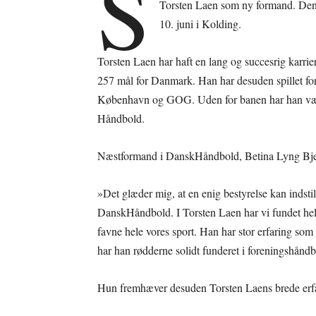
S
Torsten Laen som ny formand. Den 
10. juni i Kolding.
Torsten Laen har haft en lang og succesrig karr
257 mål for Danmark. Han har desuden spillet f
København og GOG. Uden for banen har han været 
Håndbold.
Næstformand i DanskHåndbold, Betina Lyng Bjerre
»Det glæder mig, at en enig bestyrelse kan indsti
DanskHåndbold. I Torsten Laen har vi fundet hel
favne hele vores sport. Han har stor erfaring som 
har han rødderne solidt funderet i foreningshånd
Hun fremhæver desuden Torsten Laens brede erfa