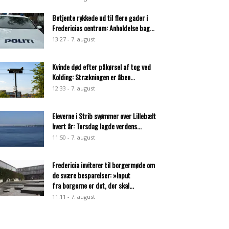
Betjente rykkede ud til flere gader i
Fredericias centrum: Anholdelse bag...
13:27 - 7. august
Kvinde død efter påkørsel af tog ved
Kolding: Strækningen er åben...
12:33 - 7. august
Eleverne i Strib svømmer over Lillebælt
hvert år: Torsdag lagde verdens...
11:50 - 7. august
Fredericia inviterer til borgermøde om
de svære besparelser: »Input
fra borgerne er det, der skal...
11:11 - 7. august