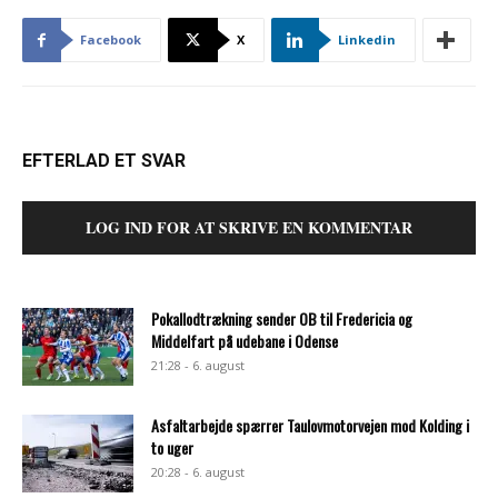
Facebook
X
Linkedin
EFTERLAD ET SVAR
LOG IND FOR AT SKRIVE EN KOMMENTAR
Pokallodtrækning sender OB til Fredericia og
Middelfart på udebane i Odense
21:28 - 6. august
Asfaltarbejde spærrer Taulovmotorvejen mod Kolding i
to uger
20:28 - 6. august