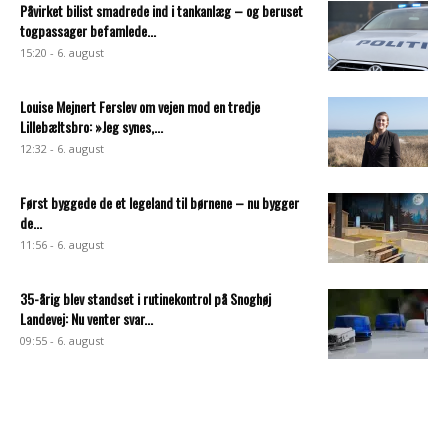
Påvirket bilist smadrede ind i tankanlæg – og beruset
togpassager befamlede...
15:20 - 6. august
Louise Mejnert Ferslev om vejen mod en tredje
Lillebæltsbro: »Jeg synes,...
12:32 - 6. august
Først byggede de et legeland til børnene – nu bygger
de...
11:56 - 6. august
35-årig blev standset i rutinekontrol på Snoghøj
Landevej: Nu venter svar...
09:55 - 6. august